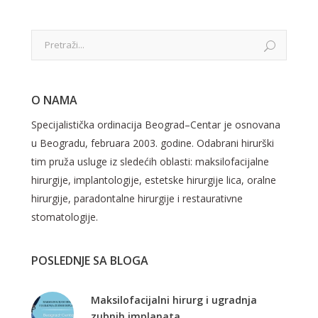
O NAMA
Specijalistička ordinacija Beograd–Centar je osnovana
u Beogradu, februara 2003. godine. Odabrani hirurški
tim pruža usluge iz sledećih oblasti: maksilofacijalne
hirurgije, implantologije, estetske hirurgije lica, oralne
hirurgije, paradontalne hirurgije i restaurativne
stomatologije.
POSLEDNJE SA BLOGA
Maksilofacijalni hirurg i ugradnja
zubnih implanata