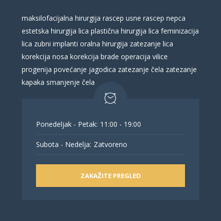
maksilofacijalna hirurgija
rascep usne
rascep nepca
estetska hirurgija lica
plastična hirurgija lica
feminizacija
lica
zubni implanti
oralna hirurgija
zatezanje lica
korekcija nosa
korekcija brade
operacija vilice
progenija
povećanje jagodica
zatezanje čela
zatezanje
kapaka
smanjenje čela
Ponedeljak - Petak:
11:00 - 19:00
Subota - Nedelja:
Zatvoreno
ZAKAŽITE PREGLED