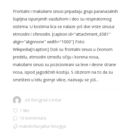
Frontalni i maksilarni sinusi pripadaju grupi paranazalnih
šupljina ispunjenih vazduhom i deo su respiratornog
sistema. U kostima lica se nalaze još dve vrste sinusa:
etmoidni i sfenoidni. [caption id="attachment_6581"
align="alignnone" width="1000"] Foto:
Wikipedia[/caption] Dok su frontalni sinusi u čeonom
predelu, etmoidni između očiju i korena nosa,
maksilarni sinusi su pozicionirani sa leve i desne strane
nosa, ispod jagodičnih kostiju. S obzirom na to da su
smešteni u telu gornje vilice, nazivaju se još...
od
Beograd-Centar
1 like
10 komentara
maksilofacijalna hirurgija