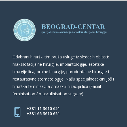
Odabrani hirurški tim pruža usluge iz sledećih oblasti:
maksilofacijalne hirurgije, implantologije, estetske
hirurgije lica, oralne hirurgije, parodontalne hirurgije i
restaurativne stomatologije. Našu specijalnost čini još i
hirurška feminizacija / maskulinizacija lica (Facial
feminisation / masculinisation surgery).
+381 11 3610 651
+381 65 3610 651