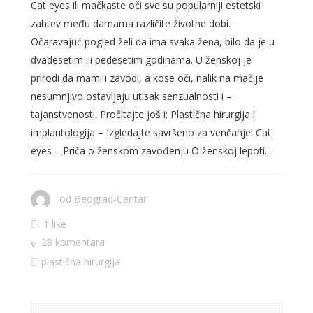
Cat eyes ili mačkaste oči sve su popularniji estetski
zahtev među damama različite životne dobi.
Očaravajuć pogled želi da ima svaka žena, bilo da je u
dvadesetim ili pedesetim godinama. U ženskoj je
prirodi da mami i zavodi, a kose oči, nalik na mačije
nesumnjivo ostavljaju utisak senzualnosti i –
tajanstvenosti. Pročitajte još i: Plastična hirurgija i
implantologija – Izgledajte savršeno za venčanje! Cat
eyes – Priča o ženskom zavođenju O ženskoj lepoti...
od
Beograd-Centar
1 like
28 komentara
plastična hirurgija