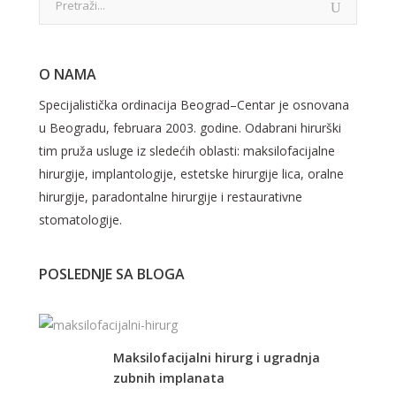
O NAMA
Specijalistička ordinacija Beograd–Centar je osnovana
u Beogradu, februara 2003. godine. Odabrani hirurški
tim pruža usluge iz sledećih oblasti: maksilofacijalne
hirurgije, implantologije, estetske hirurgije lica, oralne
hirurgije, paradontalne hirurgije i restaurativne
stomatologije.
POSLEDNJE SA BLOGA
Maksilofacijalni hirurg i ugradnja
zubnih implanata