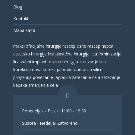
Blog
Kontakt
Mapa sajta
maksilofacijalna hirurgija
rascep usne
rascep nepca
estetska hirurgija lica
plastična hirurgija lica
feminizacija
lica
zubni implanti
oralna hirurgija
zatezanje lica
korekcija nosa
korekcija brade
operacija vilice
progenija
povećanje jagodica
zatezanje čela
zatezanje
kapaka
smanjenje čela
Ponedeljak - Petak:
11:00 - 19:00
Subota - Nedelja:
Zatvoreno