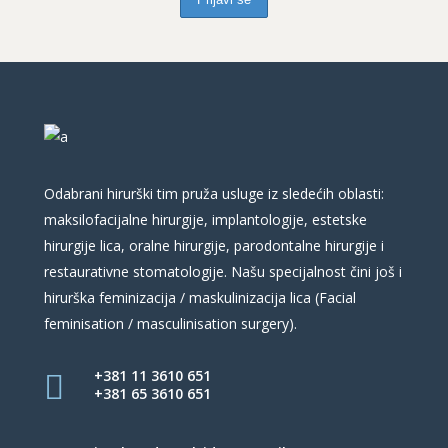
Odabrani hirurški tim pruža usluge iz sledećih oblasti:
maksilofacijalne hirurgije, implantologije, estetske
hirurgije lica, oralne hirurgije, parodontalne hirurgije i
restaurativne stomatologije. Našu specijalnost čini još i
hirurška feminizacija / maskulinizacija lica (Facial
feminisation / masculinisation surgery).
+381 11 3610 651
+381 65 3610 651