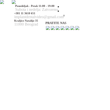
Ponedeljak - Petak 11:00 - 19:00
Početna
Subota i nedelja: Zatvoreno
O nama
+381 11 3610 651
O nama
implantdentalvideo@gmail.com
Kraljice Natalije 35
PRATITE NAS
11000 Beograd
Naš tim
Politika Privatnosti
Utisci pacijenata
Mediji o nama
Hirurške Intervencije
Maksilofacijalna hirurgija
Deformacije lica i vilica
Prelomi kostiju lica i vilica
Rascep usne i nepca
Tumori glave i vrata
Ciste vilica
Ciste vrata
Oboljenja viličnog zgloba
Estetska (plastična) hirurgija lica
Korekcija nosa
Korekcija brade
Povećanje / smanjenje jagodica
Korekcija ušiju