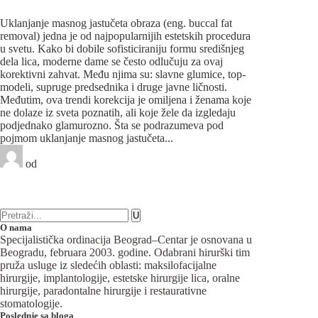
Lako do elegantnijih kontura lica!
Uklanjanje masnog jastučeta obraza (eng. buccal fat
removal) jedna je od najpopularnijih estetskih procedura
u svetu. Kako bi dobile sofisticiraniju formu središnjeg
dela lica, moderne dame se često odlučuju za ovaj
korektivni zahvat. Među njima su: slavne glumice, top-
modeli, supruge predsednika i druge javne ličnosti.
Međutim, ova trendi korekcija je omiljena i ženama koje
ne dolaze iz sveta poznatih, ali koje žele da izgledaju
podjednako glamurozno. Šta se podrazumeva pod
pojmom uklanjanje masnog jastučeta...
od
Beograd-Centar
0 likes
24 komentara
Plastična hirurgija
O nama
Specijalistička ordinacija Beograd–Centar je osnovana u
Beogradu, februara 2003. godine. Odabrani hirurški tim
pruža usluge iz sledećih oblasti: maksilofacijalne
hirurgije, implantologije, estetske hirurgije lica, oralne
hirurgije, paradontalne hirurgije i restaurativne
stomatologije.
Poslednje sa bloga