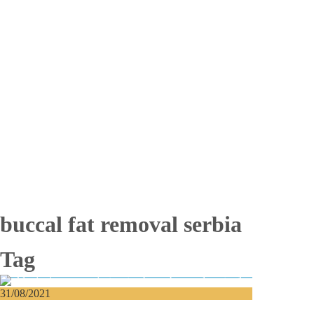
Totalna bezubost
Proteza na implantima
Nadogradnja kosti
Lateralizacija nerva
Sinus lift
Oralna hirurgija
Vađenje impaktiranih zuba
Resekcija korena zuba
Operacija viličnih cista
Replantacija zuba
Transplantacija zuba
Hirurgija maksilarnog sinusa
Česta pitanja
Edukacija
Blog
Kontakt
buccal fat removal serbia
Tag
31/08/2021
Uklanjanje masnog jastučeta obraza –