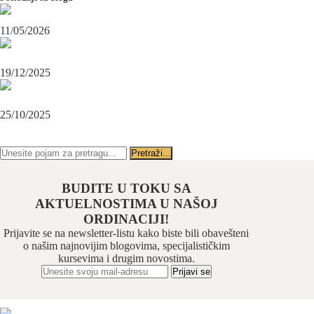
Maksilofacijalni hirurg i ugradnja zubnih implanata
11/05/2026
OPERACIJA PODBRATKA U SPECIJALISTIČKOJ ORDINACIJI
BEOGRAD-CENTAR
19/12/2025
Karcinom usne – rana dijagnoza i lečenje u specijalističkoj ordinaciji
Beograd-Centar
25/10/2025
PRATITE NAS NA FEJSBUKU
PRATITE NAS NA INSTAGRAMU
BUDITE U TOKU SA
AKTUELNOSTIMA U NAŠOJ
ORDINACIJI!
Prijavite se na newsletter-listu kako biste bili obavešteni
o našim najnovijim blogovima, specijalističkim
kursevima i drugim novostima.