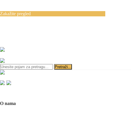
Blog
Kontakt
Zakažite pregled
Zakazivanje pregleda se vrši svakog radnog
dana, 11–19 č., putem telefona:
+381 11 3610
651
i
+381 65 3610 651
ili slanjem pitanja na imejl-adresu:
implantdentalvideo@gmail.com
Početna
O nama
O nama
Naš tim
Politika Privatnosti
Utisci pacijenata
Mediji o nama