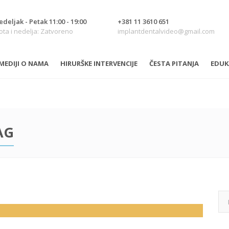
deljak - Petak 11:00 - 19:00
+381 11 3610 651
ta i nedelja: Zatvoreno
implantdentalvideo@gmail.com
MEDIJI O NAMA
HIRURŠKE INTERVENCIJE
ČESTA PITANJA
EDUK
AG