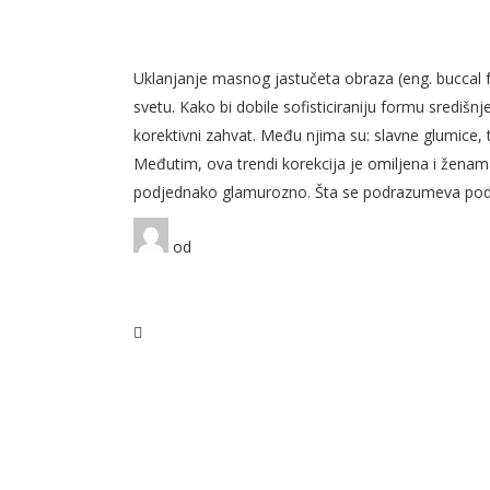
UKLANJANJE MASNOG JAST
ELEGANTNIJIH KONTURA LI
Uklanjanje masnog jastučeta obraza (eng. buccal f
svetu. Kako bi dobile sofisticiraniju formu središ
korektivni zahvat. Među njima su: slavne glumice, 
Međutim, ova trendi korekcija je omiljena i ženama
podjednako glamurozno. Šta se podrazumeva pod 
od
Beograd-Centar
0 likes
24 komentara
Plastična hirurgija