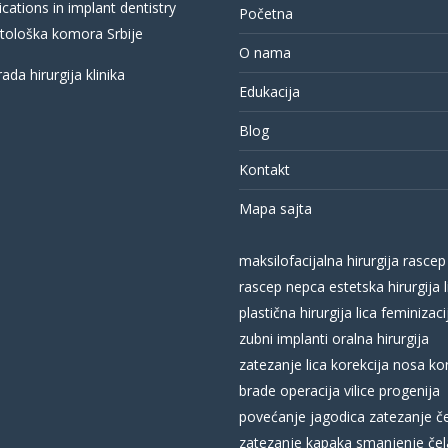
cations in implant dentistry
Početna
ološka komora Srbije
O nama
Edukacija
Blog
Kontakt
Mapa sajta
maksilofacijalna hirurgija
rascep
rascep nepca
estetska hirurgija l
plastična hirurgija lica
feminizacij
zubni implanti
oralna hirurgija
zatezanje lica
korekcija nosa
ko
brade
operacija vilice
progenija
povećanje jagodica
zatezanje č
zatezanje kapaka
smanjenje čel