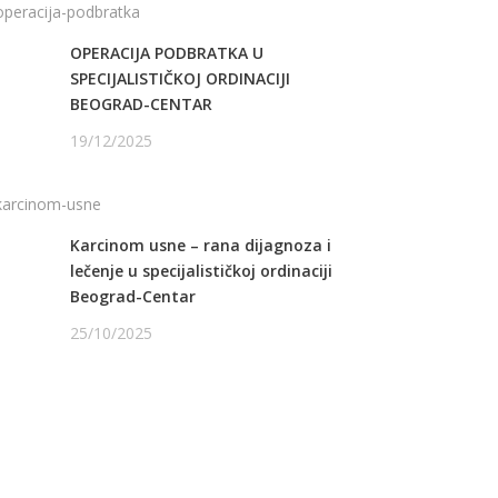
OPERACIJA PODBRATKA U
SPECIJALISTIČKOJ ORDINACIJI
BEOGRAD-CENTAR
19/12/2025
Karcinom usne – rana dijagnoza i
lečenje u specijalističkoj ordinaciji
Beograd-Centar
25/10/2025
ATITE NAS NA FEJSBUKU
ATITE NAS NA INSTAGRAMU