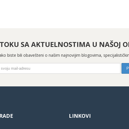
 TOKU SA AKTUELNOSTIMA U NAŠOJ OR
 kako biste bili obavešteni o našim najnovijim blogovima, specijalistič
RADE
LINKOVI