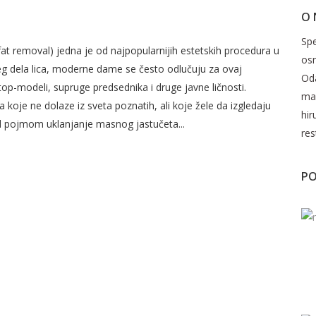
UČETA OBRAZA – LAKO DO
O
CA!
Spe
at removal) jedna je od najpopularnijih estetskih procedura u
os
njeg dela lica, moderne dame se često odlučuju za ovaj
Oda
top-modeli, supruge predsednika i druge javne ličnosti.
mak
 koje ne dolaze iz sveta poznatih, ali koje žele da izgledaju
hir
pojmom uklanjanje masnog jastučeta...
res
PO