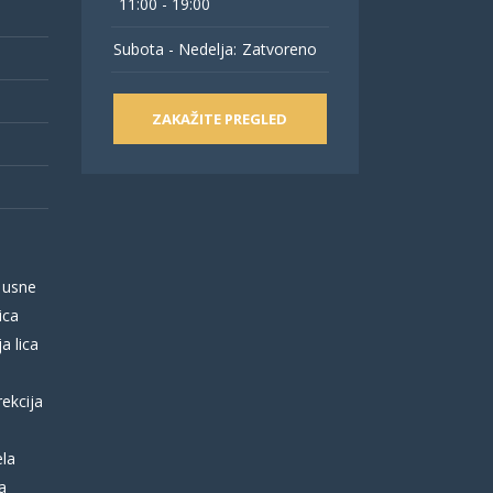
11:00 - 19:00
Subota - Nedelja:
Zatvoreno
ZAKAŽITE PREGLED
 usne
ica
a lica
rekcija
ela
a