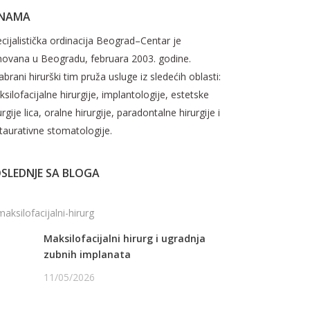
 NAMA
cijalistička ordinacija Beograd–Centar je
novana u Beogradu, februara 2003. godine.
brani hirurški tim pruža usluge iz sledećih oblasti:
silofacijalne hirurgije, implantologije, estetske
urgije lica, oralne hirurgije, paradontalne hirurgije i
taurativne stomatologije.
SLEDNJE SA BLOGA
Maksilofacijalni hirurg i ugradnja
zubnih implanata
11/05/2026