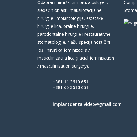
Odabrani hirurški tim pruža usluge iz
Compli
sledećih oblasti: maksilofacijalne
Stomat
hirurgije, implantologije, estetske
hirurgije lica, oralne hirurgije,
parodontalne hirurgije i restaurativne
stomatologije. Našu specijalnost čini
još i hirurška feminizacija /
maskulinizacija lica (Facial feminisation
/ masculinisation surgery).
+381 11 3610 651
+381 65 3610 651
implantdentalvideo@gmail.com