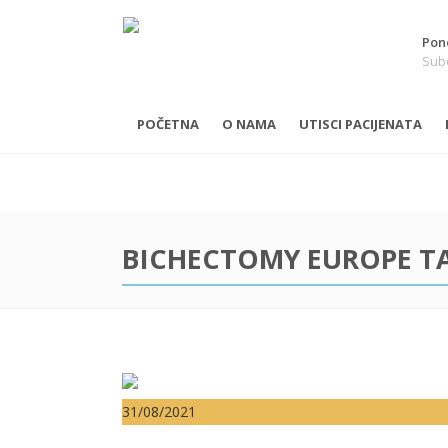
Pone
Subo
POČETNA
O NAMA
UTISCI PACIJENATA
BICHECTOMY EUROPE T
31/08/2021