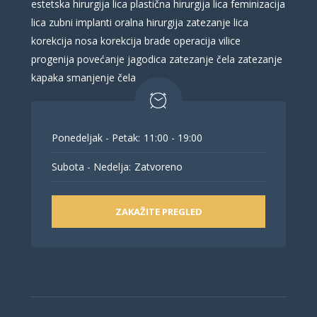
estetska hirurgija lica
plastična hirurgija lica
feminizacija
lica
zubni implanti
oralna hirurgija
zatezanje lica
korekcija nosa
korekcija brade
operacija vilice
progenija
povećanje jagodica
zatezanje čela
zatezanje
kapaka
smanjenje čela
Ponedeljak - Petak:
11:00 - 19:00
Subota - Nedelja:
Zatvoreno
ZAKAŽITE PREGLED