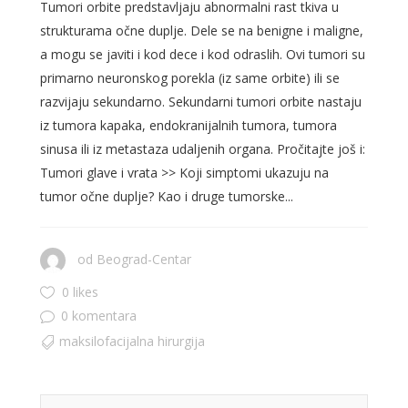
Tumori orbite predstavljaju abnormalni rast tkiva u
strukturama očne duplje. Dele se na benigne i maligne,
a mogu se javiti i kod dece i kod odraslih. Ovi tumori su
primarno neuronskog porekla (iz same orbite) ili se
razvijaju sekundarno. Sekundarni tumori orbite nastaju
iz tumora kapaka, endokranijalnih tumora, tumora
sinusa ili iz metastaza udaljenih organa. Pročitajte još i:
Tumori glave i vrata >> Koji simptomi ukazuju na
tumor očne duplje? Kao i druge tumorske...
od
Beograd-Centar
0 likes
0 komentara
maksilofacijalna hirurgija