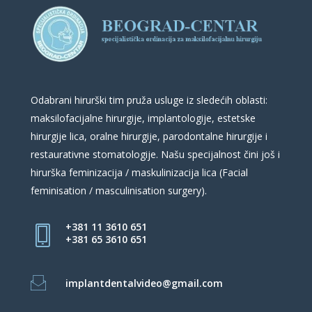
Odabrani hirurški tim pruža usluge iz sledećih oblasti:
maksilofacijalne hirurgije, implantologije, estetske
hirurgije lica, oralne hirurgije, parodontalne hirurgije i
restaurativne stomatologije. Našu specijalnost čini još i
hirurška feminizacija / maskulinizacija lica (Facial
feminisation / masculinisation surgery).
+381 11 3610 651
+381 65 3610 651
implantdentalvideo@gmail.com