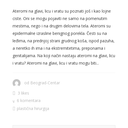
Ateromi na glavi, licu i vratu su poznati još i kao lojne
ciste. Oni se mogu pojaviti ne samo na pomenutim
mestima, nego i na drugim delovima tela. Ateromi su
epidermalne izrasline benignog porekla. Česti su na
leđima, na prednjoj strani grudnog koša, ispod pazuha,
a neretko ih ima i na ekstremitetima, preponama i
genitalijama. Na koji način nastaju ateromi na glavi, licu
i vratu? Ateromi na glavi, licu i vratu mogu biti...
od
Beograd-Centar
3 likes
6 komentara
plastična hirurgija