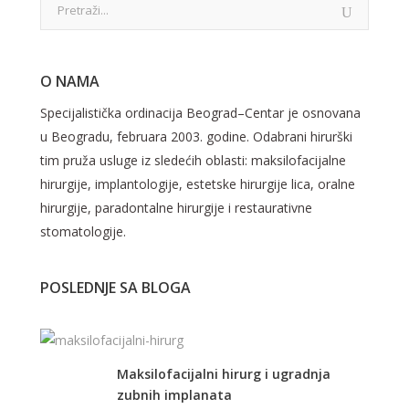
O NAMA
Specijalistička ordinacija Beograd–Centar je osnovana
u Beogradu, februara 2003. godine. Odabrani hirurški
tim pruža usluge iz sledećih oblasti: maksilofacijalne
hirurgije, implantologije, estetske hirurgije lica, oralne
hirurgije, paradontalne hirurgije i restaurativne
stomatologije.
POSLEDNJE SA BLOGA
Maksilofacijalni hirurg i ugradnja
zubnih implanata