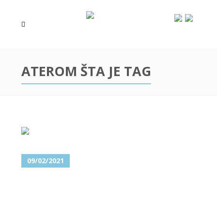
ATEROM ŠTA JE TAG
09/02/2021
ATEROMI NA GLAVI, LICU I
VRATU – NAJEFIKASNIJI
NAČIN UKLANJANJA