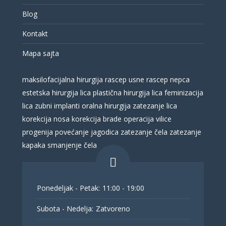
Blog
Kontakt
Mapa sajta
maksilofacijalna hirurgija
rascep usne
rascep nepca
estetska hirurgija lica
plastična hirurgija lica
feminizacija
lica
zubni implanti
oralna hirurgija
zatezanje lica
korekcija nosa
korekcija brade
operacija vilice
progenija
povećanje jagodica
zatezanje čela
zatezanje
kapaka
smanjenje čela
Ponedeljak - Petak:
11:00 - 19:00
Subota - Nedelja:
Zatvoreno