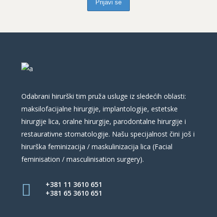
Odabrani hirurški tim pruža usluge iz sledećih oblasti:
maksilofacijalne hirurgije, implantologije, estetske
hirurgije lica, oralne hirurgije, parodontalne hirurgije i
restaurativne stomatologije. Našu specijalnost čini još i
hirurška feminizacija / maskulinizacija lica (Facial
feminisation / masculinisation surgery).
+381 11 3610 651
+381 65 3610 651