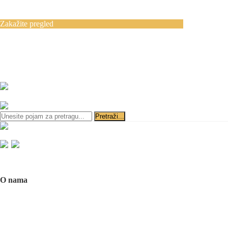
Blog
Kontakt
Zakažite pregled
Zakazivanje pregleda se vrši svakog radnog
dana, 11–19 č., putem telefona:
+381 11 3610
651
i
+381 65 3610 651
ili slanjem pitanja na imejl-adresu:
implantdentalvideo@gmail.com
Početna
O nama
O nama
Naš tim
Politika Privatnosti
Utisci pacijenata
Mediji o nama