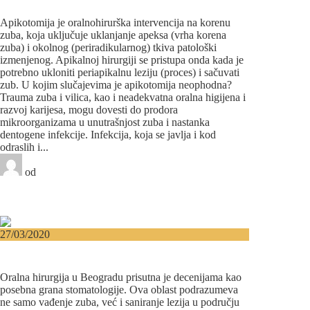
oralna hirurgija
Apikotomija je oralnohirurška intervencija na korenu
zuba, koja uključuje uklanjanje apeksa (vrha korena
zuba) i okolnog (periradikularnog) tkiva patološki
izmenjenog. Apikalnoj hirurgiji se pristupa onda kada je
potrebno ukloniti periapikalnu leziju (proces) i sačuvati
zub. U kojim slučajevima je apikotomija neophodna?
Trauma zuba i vilica, kao i neadekvatna oralna higijena i
razvoj karijesa, mogu dovesti do prodora
mikroorganizama u unutrašnjost zuba i nastanka
dentogene infekcije. Infekcija, koja se javlja i kod
odraslih i...
od
Beograd-Centar
0 likes
2 komentara
Oralna hirurgija
27/03/2020
Oralna hirurgija u Beogradu − Kada je
operacija neophodna?
Oralna hirurgija u Beogradu prisutna je decenijama kao
posebna grana stomatologije. Ova oblast podrazumeva
ne samo vađenje zuba, već i saniranje lezija u području