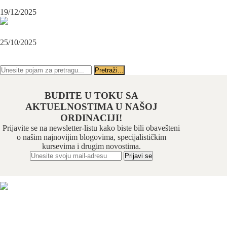
BEOGRAD-CENTAR
19/12/2025
Karcinom usne – rana dijagnoza i lečenje u specijalističkoj ordinaciji
Beograd-Centar
25/10/2025
PRATITE NAS NA FEJSBUKU
PRATITE NAS NA INSTAGRAMU
BUDITE U TOKU SA
AKTUELNOSTIMA U NAŠOJ
ORDINACIJI!
Prijavite se na newsletter-listu kako biste bili obavešteni
o našim najnovijim blogovima, specijalističkim
kursevima i drugim novostima.
Odabrani hirurški tim pruža usluge iz sledećih oblasti:
maksilofacijalne hirurgije, implantologije, estetske
hirurgije lica, oralne hirurgije, parodontalne hirurgije i
restaurativne stomatologije. Našu specijalnost čini još i