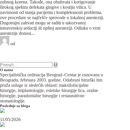
zubnog korena. Takođe, ona obuhvata i korigovanje
širokog spektra defekata gingive i kostiju vilica. U
zavisnosti od stanja pacijenta i kompleksnosti problema,
ove procedure se najčešće sprovode u lokalnoj anesteziji.
Dugotrajni zahvati mogu se raditi u takozvanoj
intravenskoj sedaciji ili opštoj anesteziji. Odluka o vrsti
anestezije donosi...
od
Beograd-Centar
1 like
6 komentara
Oralna hirurgija
O nama
Specijalistička ordinacija Beograd–Centar je osnovana u
Beogradu, februara 2003. godine. Odabrani hirurški tim
pruža usluge iz sledećih oblasti: maksilofacijalne
hirurgije, implantologije, estetske hirurgije lica, oralne
hirurgije, paradontalne hirurgije i restaurativne
stomatologije.
Poslednje sa bloga
Maksilofacijalni hirurg i ugradnja zubnih implanata
11/05/2026
OPERACIJA PODBRATKA U SPECIJALISTIČKOJ ORDINACIJI