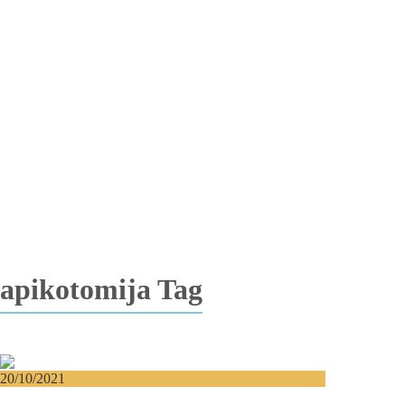
Totalna bezubost
Proteza na implantima
Nadogradnja kosti
Lateralizacija nerva
Sinus lift
Oralna hirurgija
Vađenje impaktiranih zuba
Resekcija korena zuba
Operacija viličnih cista
Replantacija zuba
Transplantacija zuba
Hirurgija maksilarnog sinusa
Česta pitanja
Edukacija
Blog
Kontakt
apikotomija Tag
20/10/2021
Apikotomija (resekcija korena zuba) i