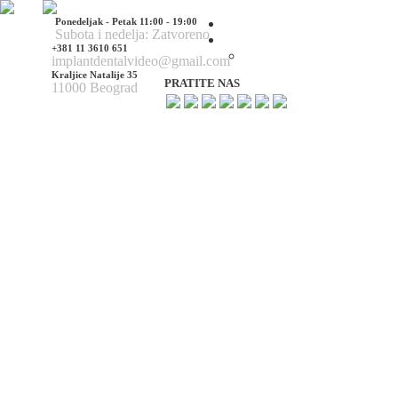
Ponedeljak - Petak 11:00 - 19:00
Početna
Subota i nedelja: Zatvoreno
O nama
+381 11 3610 651
O nama
implantdentalvideo@gmail.com
Kraljice Natalije 35
PRATITE NAS
11000 Beograd
Naš tim
Politika Privatnosti
Utisci pacijenata
Mediji o nama
Hirurške Intervencije
Maksilofacijalna hirurgija
Deformacije lica i vilica
Prelomi kostiju lica i vilica
Rascep usne i nepca
Tumori glave i vrata
Ciste vilica
Ciste vrata
Oboljenja viličnog zgloba
Estetska (plastična) hirurgija lica
Korekcija nosa
Korekcija brade
Povećanje / smanjenje jagodica
Korekcija ušiju