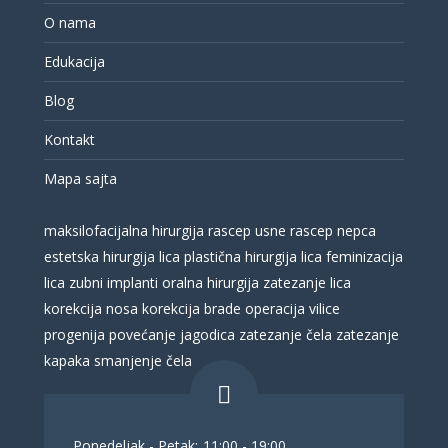
O nama
Edukacija
Blog
Kontakt
Mapa sajta
maksilofacijalna hirurgija
rascep usne
rascep nepca
estetska hirurgija lica
plastična hirurgija lica
feminizacija
lica
zubni implanti
oralna hirurgija
zatezanje lica
korekcija nosa
korekcija brade
operacija vilice
progenija
povećanje jagodica
zatezanje čela
zatezanje
kapaka
smanjenje čela
Ponedeljak - Petak:
11:00 - 19:00