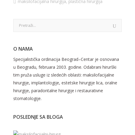
maksilofacijalna hirurgija
,
plastična hirurgija
O NAMA
Specijalistička ordinacija Beograd–Centar je osnovana
u Beogradu, februara 2003. godine. Odabrani hirurški
tim pruža usluge iz sledećih oblasti: maksilofacijalne
hirurgije, implantologije, estetske hirurgije lica, oralne
hirurgije, paradontalne hirurgije i restaurativne
stomatologije.
POSLEDNJE SA BLOGA