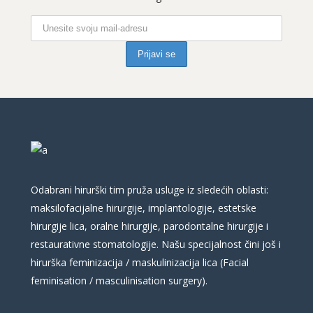
Odabrani hirurški tim pruža usluge iz sledećih oblasti:
maksilofacijalne hirurgije, implantologije, estetske
hirurgije lica, oralne hirurgije, parodontalne hirurgije i
restaurativne stomatologije. Našu specijalnost čini još i
hirurška feminizacija / maskulinizacija lica (Facial
feminisation / masculinisation surgery).