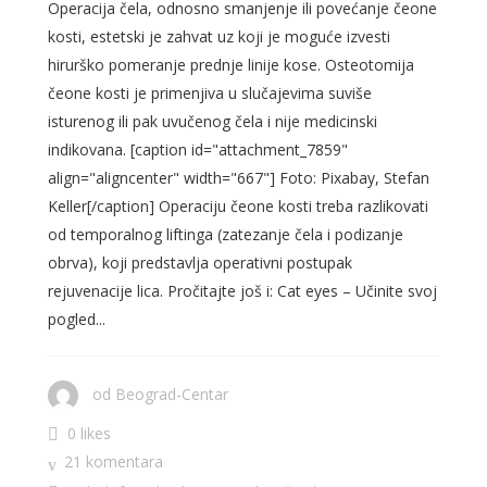
Operacija čela, odnosno smanjenje ili povećanje čeone
kosti, estetski je zahvat uz koji je moguće izvesti
hirurško pomeranje prednje linije kose. Osteotomija
čeone kosti je primenjiva u slučajevima suviše
isturenog ili pak uvučenog čela i nije medicinski
indikovana. [caption id="attachment_7859"
align="aligncenter" width="667"] Foto: Pixabay, Stefan
Keller[/caption] Operaciju čeone kosti treba razlikovati
od temporalnog liftinga (zatezanje čela i podizanje
obrva), koji predstavlja operativni postupak
rejuvenacije lica. Pročitajte još i: Cat eyes – Učinite svoj
pogled...
od
Beograd-Centar
0 likes
21 komentara