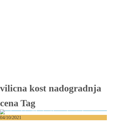
Proteza na implantima
Nadogradnja kosti
Lateralizacija nerva
Sinus lift
Oralna hirurgija
Vađenje impaktiranih zuba
Resekcija korena zuba
Operacija viličnih cista
Replantacija zuba
Transplantacija zuba
Hirurgija maksilarnog sinusa
Česta pitanja
Edukacija
Blog
Kontakt
vilicna kost nadogradnja
cena Tag
04/10/2021
Bezuba vilica i nadogradnja vilične kosti –
Kako doći do implanata?