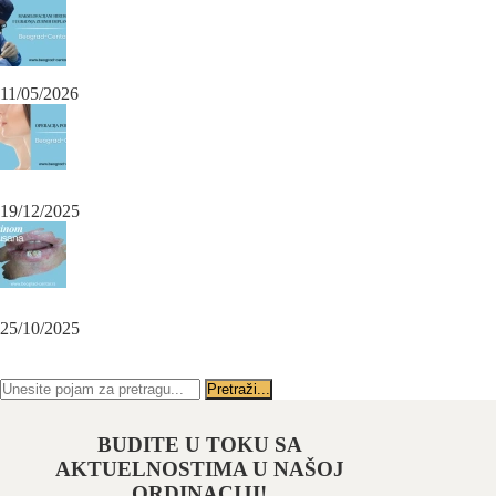
Maksilofacijalni hirurg i ugradnja zubnih implanata
11/05/2026
OPERACIJA PODBRATKA U SPECIJALISTIČKOJ ORDINACIJI
BEOGRAD-CENTAR
19/12/2025
Karcinom usne – rana dijagnoza i lečenje u specijalističkoj ordinaciji
Beograd-Centar
25/10/2025
PRATITE NAS NA FEJSBUKU
PRATITE NAS NA INSTAGRAMU
BUDITE U TOKU SA
AKTUELNOSTIMA U NAŠOJ
ORDINACIJI!