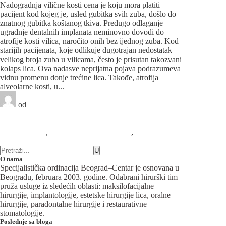
Nadogradnja vilične kosti cena je koju mora platiti
pacijent kod kojeg je, usled gubitka svih zuba, došlo do
znatnog gubitka koštanog tkiva. Predugo odlaganje
ugradnje dentalnih implanata neminovno dovodi do
atrofije kosti vilica, naročito onih bez ijednog zuba. Kod
starijih pacijenata, koje odlikuje dugotrajan nedostatak
velikog broja zuba u vilicama, često je prisutan takozvani
kolaps lica. Ova nadasve neprijatna pojava podrazumeva
vidnu promenu donje trećine lica. Takođe, atrofija
alveolarne kosti, u...
od
Beograd-Centar
1 like
3 komentara
Implantologija
,
Maksilofacijalna hirurgija
,
Oralna
hirurgija
O nama
Specijalistička ordinacija Beograd–Centar je osnovana u
Beogradu, februara 2003. godine. Odabrani hirurški tim
pruža usluge iz sledećih oblasti: maksilofacijalne
hirurgije, implantologije, estetske hirurgije lica, oralne
hirurgije, paradontalne hirurgije i restaurativne
stomatologije.
Poslednje sa bloga