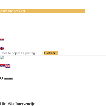
Blog
Kontakt
Zakažite pregled
Zakazivanje pregleda se vrši svakog radnog
dana, 11–19 č., putem telefona:
+381 11 3610
651
i
+381 65 3610 651
ili slanjem pitanja na imejl-adresu:
implantdentalvideo@gmail.com
Početna
O nama
O nama
Naš tim
Politika Privatnosti
Utisci pacijenata
Mediji o nama
Hirurške Intervencije