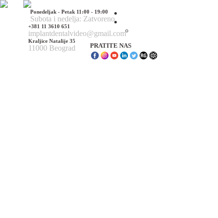
Ponedeljak - Petak 11:00 - 19:00
Početna
Subota i nedelja: Zatvoreno
O nama
+381 11 3610 651
O nama
implantdentalvideo@gmail.com
Kraljice Natalije 35
PRATITE NAS
11000 Beograd
Naš tim
Politika Privatnosti
Utisci pacijenata
Mediji o nama
Hirurške Intervencije
Maksilofacijalna hirurgija
Deformacije lica i vilica
Prelomi kostiju lica i vilica
Rascep usne i nepca
Tumori glave i vrata
Ciste vilica
Ciste vrata
Oboljenja viličnog zgloba
Estetska (plastična) hirurgija lica
Korekcija nosa
Korekcija brade
Povećanje / smanjenje jagodica
Korekcija ušiju