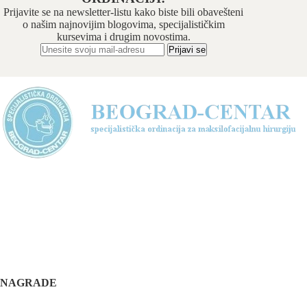
Prijavite se na newsletter-listu kako biste bili obavešteni
o našim najnovijim blogovima, specijalističkim
kursevima i drugim novostima.
Odabrani hirurški tim pruža usluge iz sledećih oblasti:
maksilofacijalne hirurgije, implantologije, estetske
hirurgije lica, oralne hirurgije, parodontalne hirurgije i
restaurativne stomatologije. Našu specijalnost čini još i
hirurška feminizacija / maskulinizacija lica (Facial
feminisation / masculinisation surgery).
+381 11 3610 651
+381 65 3610 651
implantdentalvideo@gmail.com
NAGRADE
Complications in implant dentistry