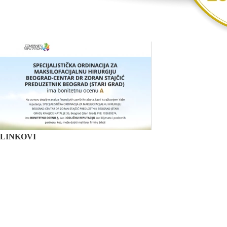
LINKOVI
Početna
O nama
Edukacija
Blog
Kontakt
Mapa sajta
maksilofacijalna hirurgija
rascep usne
rascep nepca
estetska hirurgija lica
plastična hirurgija lica
feminizacija
lica
zubni implanti
oralna hirurgija
zatezanje lica