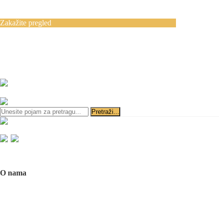
Blog
Kontakt
Zakažite pregled
Zakazivanje pregleda se vrši svakog radnog
dana, 11–19 č., putem telefona:
+381 11 3610
651
i
+381 65 3610 651
ili slanjem pitanja na imejl-adresu:
implantdentalvideo@gmail.com
Početna
O nama
O nama
Naš tim
Politika Privatnosti
Utisci pacijenata
Mediji o nama