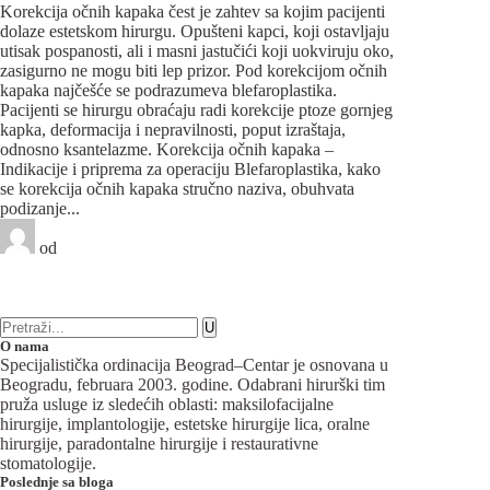
Korekcija očnih kapaka čest je zahtev sa kojim pacijenti
dolaze estetskom hirurgu. Opušteni kapci, koji ostavljaju
utisak pospanosti, ali i masni jastučići koji uokviruju oko,
zasigurno ne mogu biti lep prizor. Pod korekcijom očnih
kapaka najčešće se podrazumeva blefaroplastika.
Pacijenti se hirurgu obraćaju radi korekcije ptoze gornjeg
kapka, deformacija i nepravilnosti, poput izraštaja,
odnosno ksantelazme. Korekcija očnih kapaka –
Indikacije i priprema za operaciju Blefaroplastika, kako
se korekcija očnih kapaka stručno naziva, obuhvata
podizanje...
od
Beograd-Centar
1 like
21 komentara
Plastična hirurgija
O nama
Specijalistička ordinacija Beograd–Centar je osnovana u
Beogradu, februara 2003. godine. Odabrani hirurški tim
pruža usluge iz sledećih oblasti: maksilofacijalne
hirurgije, implantologije, estetske hirurgije lica, oralne
hirurgije, paradontalne hirurgije i restaurativne
stomatologije.
Poslednje sa bloga