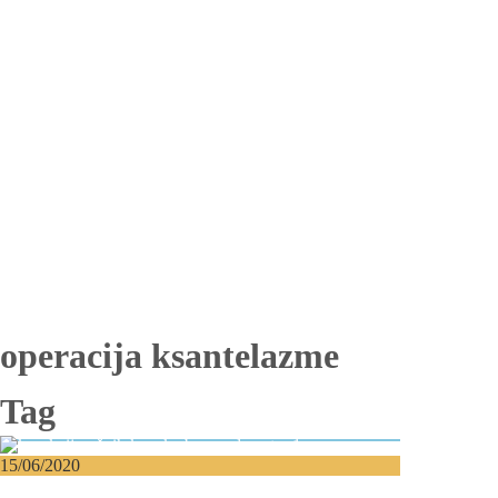
Totalna bezubost
Proteza na implantima
Nadogradnja kosti
Lateralizacija nerva
Sinus lift
Oralna hirurgija
Vađenje impaktiranih zuba
Resekcija korena zuba
Operacija viličnih cista
Replantacija zuba
Transplantacija zuba
Hirurgija maksilarnog sinusa
Česta pitanja
Edukacija
Blog
Kontakt
operacija ksantelazme
Tag
15/06/2020
Korekcija očnih kapaka – Blefaroplastika