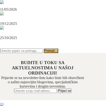
Maksilofacijalni hirurg i ugradnja zubnih implanata
11/05/2026
OPERACIJA PODBRATKA U SPECIJALISTIČKOJ ORDINACIJI
BEOGRAD-CENTAR
19/12/2025
Karcinom usne – rana dijagnoza i lečenje u specijalističkoj ordinaciji
Beograd-Centar
25/10/2025
PRATITE NAS NA FEJSBUKU
PRATITE NAS NA INSTAGRAMU
BUDITE U TOKU SA
AKTUELNOSTIMA U NAŠOJ
ORDINACIJI!
Prijavite se na newsletter-listu kako biste bili obavešteni
o našim najnovijim blogovima, specijalističkim
kursevima i drugim novostima.