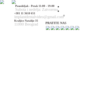
Ponedeljak - Petak 11:00 - 19:00
Početna
Subota i nedelja: Zatvoreno
O nama
+381 11 3610 651
O nama
implantdentalvideo@gmail.com
Kraljice Natalije 35
PRATITE NAS
11000 Beograd
Naš tim
Politika Privatnosti
Utisci pacijenata
Mediji o nama
Hirurške Intervencije
Maksilofacijalna hirurgija
Deformacije lica i vilica
Prelomi kostiju lica i vilica
Rascep usne i nepca
Tumori glave i vrata
Ciste vilica
Ciste vrata
Oboljenja viličnog zgloba
Estetska (plastična) hirurgija lica
Korekcija nosa
Korekcija brade
Povećanje / smanjenje jagodica
Korekcija ušiju