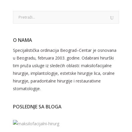
O NAMA
Specijalistička ordinacija Beograd–Centar je osnovana
u Beogradu, februara 2003. godine. Odabrani hirurški
tim pruža usluge iz sledećih oblasti: maksilofacijalne
hirurgije, implantologije, estetske hirurgije lica, oralne
hirurgije, paradontalne hirurgije i restaurativne
stomatologije.
POSLEDNJE SA BLOGA