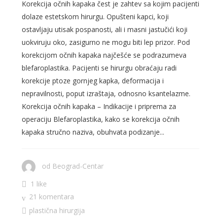
Korekcija očnih kapaka čest je zahtev sa kojim pacijenti
dolaze estetskom hirurgu. Opušteni kapci, koji
ostavljaju utisak pospanosti, ali i masni jastučići koji
uokviruju oko, zasigurno ne mogu biti lep prizor. Pod
korekcijom očnih kapaka najčešće se podrazumeva
blefaroplastika. Pacijenti se hirurgu obraćaju radi
korekcije ptoze gornjeg kapka, deformacija i
nepravilnosti, poput izraštaja, odnosno ksantelazme.
Korekcija očnih kapaka – Indikacije i priprema za
operaciju Blefaroplastika, kako se korekcija očnih
kapaka stručno naziva, obuhvata podizanje...
od
Beograd-Centar
1 like
21 komentara
plastična hirurgija