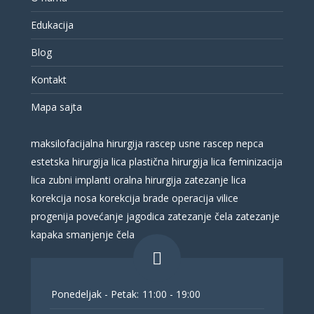
Edukacija
Blog
Kontakt
Mapa sajta
maksilofacijalna hirurgija
rascep usne
rascep nepca
estetska hirurgija lica
plastična hirurgija lica
feminizacija
lica
zubni implanti
oralna hirurgija
zatezanje lica
korekcija nosa
korekcija brade
operacija vilice
progenija
povećanje jagodica
zatezanje čela
zatezanje
kapaka
smanjenje čela
Ponedeljak - Petak:
11:00 - 19:00