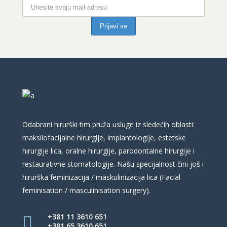
Odabrani hirurški tim pruža usluge iz sledećih oblasti:
maksilofacijalne hirurgije, implantologije, estetske
hirurgije lica, oralne hirurgije, parodontalne hirurgije i
restaurativne stomatologije. Našu specijalnost čini još i
hirurška feminizacija / maskulinizacija lica (Facial
feminisation / masculinisation surgery).
+381 11 3610 651
+381 65 3610 651