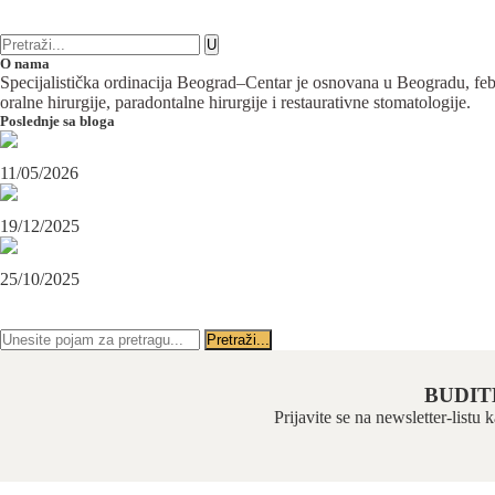
11 komentara
Maksilofacijalna hirurgija
O nama
Specijalistička ordinacija Beograd–Centar je osnovana u Beogradu, februa
oralne hirurgije, paradontalne hirurgije i restaurativne stomatologije.
Poslednje sa bloga
Maksilofacijalni hirurg i ugradnja zubnih implanata
11/05/2026
OPERACIJA PODBRATKA U SPECIJALISTIČKOJ ORDINACIJI BEOGRAD-CENTAR
19/12/2025
Karcinom usne – rana dijagnoza i lečenje u specijalističkoj ordinaciji Beograd-Centar
25/10/2025
PRATITE NAS NA FEJSBUKU
PRATITE NAS NA INSTAGRAMU
BUDIT
Prijavite se na newsletter-listu