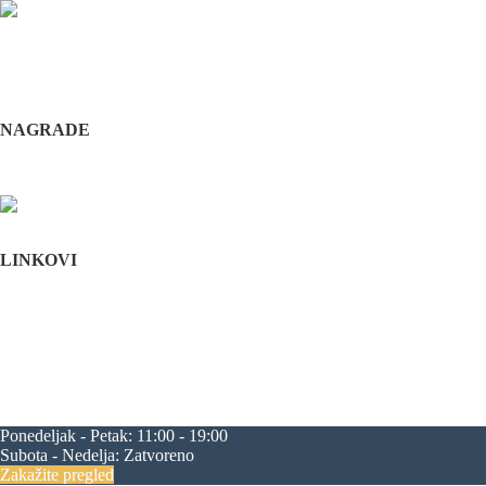
Odabrani hirurški tim pruža usluge iz sledećih oblasti: maksilofacijalne h
i hirurška feminizacija / maskulinizacija lica (Facial feminisation / masc
+381 11 3610 651
+381 65 3610 651
implantdentalvideo@gmail.com
NAGRADE
Complications in implant dentistry
Stomatološka komora Srbije
LINKOVI
Početna
O nama
Edukacija
Blog
Kontakt
Mapa sajta
maksilofacijalna hirurgija
rascep usne
rascep nepca
estetska hirurgija li
progenija
povećanje jagodica
zatezanje čela
zatezanje kapaka
smanjenj
Ponedeljak - Petak:
11:00 - 19:00
Subota - Nedelja:
Zatvoreno
Zakažite pregled