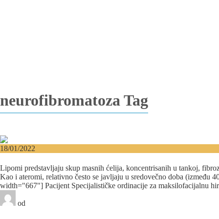
Vađenje impaktiranih zuba
Resekcija korena zuba
Operacija viličnih cista
Replantacija zuba
Transplantacija zuba
Hirurgija maksilarnog sinusa
Česta pitanja
Edukacija
Blog
Kontakt
neurofibromatoza Tag
18/01/2022
Lipomi – Uklonite masno tkivo na licu, glavi i vratu!
Lipomi predstavljaju skup masnih ćelija, koncentrisanih u tankoj, fibr
Kao i ateromi, relativno često se javljaju u sredovečno doba (između 4
width="667"] Pacijent Specijalističke ordinacije za maksilofacijalnu h
od
Beograd-Centar
2 likes