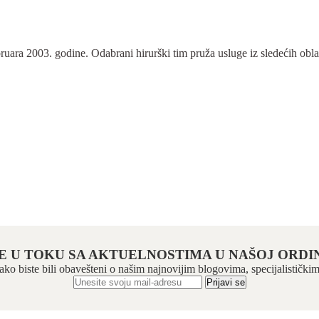
ra 2003. godine. Odabrani hirurški tim pruža usluge iz sledećih oblasti:
E U TOKU SA AKTUELNOSTIMA U NAŠOJ ORDIN
 kako biste bili obavešteni o našim najnovijim blogovima, specijalistič