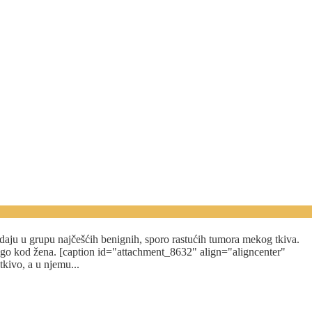
padaju u grupu najčešćih benignih, sporo rastućih tumora mekog tkiva.
 nego kod žena. [caption id="attachment_8632" align="aligncenter"
tkivo, a u njemu...