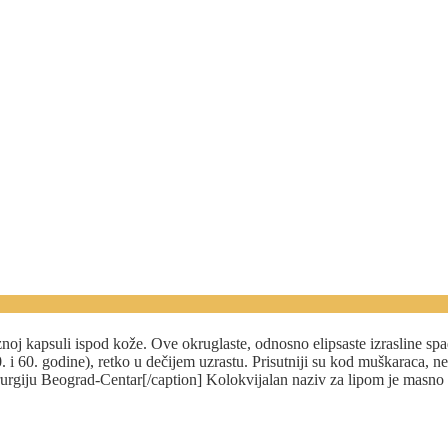
oznoj kapsuli ispod kože. Ove okruglaste, odnosno elipsaste izrasline s
0. i 60. godine), retko u dečijem uzrastu. Prisutniji su kod muškaraca,
irurgiju Beograd-Centar[/caption] Kolokvijalan naziv za lipom je masno 