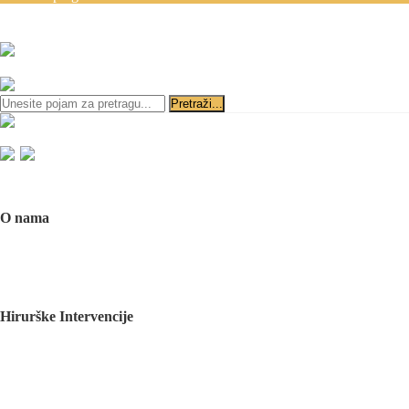
Zakazivanje pregleda se v
ili
Početna
O nama
O nama
Naš tim
Politika Privatnosti
Utisci pacijenata
Mediji o nama
Hirurške Intervencije
Maksilofacijalna hirurgija
Deformacije lica i vilica
Prelomi kostiju lica i vilica
Rascep usne i nepca
Tumori glave i vrata