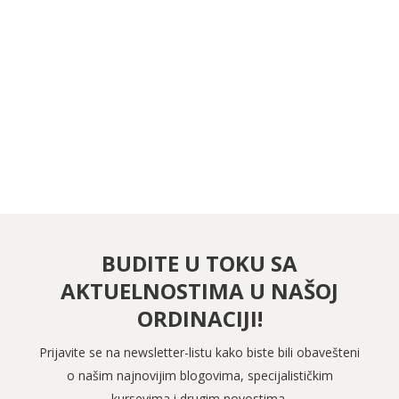
PRATITE NAS NA FEJSBUKU
PRATITE NAS NA INSTAGRAMU
BUDITE U TOKU SA
AKTUELNOSTIMA U NAŠOJ
ORDINACIJI!
Prijavite se na newsletter-listu kako biste bili obavešteni
o našim najnovijim blogovima, specijalističkim
kursevima i drugim novostima.