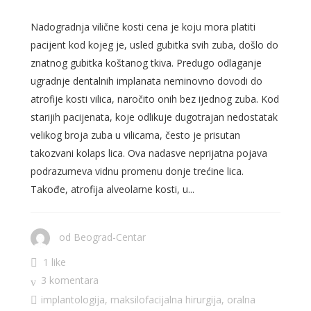
Nadogradnja vilične kosti cena je koju mora platiti
pacijent kod kojeg je, usled gubitka svih zuba, došlo do
znatnog gubitka koštanog tkiva. Predugo odlaganje
ugradnje dentalnih implanata neminovno dovodi do
atrofije kosti vilica, naročito onih bez ijednog zuba. Kod
starijih pacijenata, koje odlikuje dugotrajan nedostatak
velikog broja zuba u vilicama, često je prisutan
takozvani kolaps lica. Ova nadasve neprijatna pojava
podrazumeva vidnu promenu donje trećine lica.
Takođe, atrofija alveolarne kosti, u...
od
Beograd-Centar
1 like
3 komentara
implantologija
,
maksilofacijalna hirurgija
,
oralna