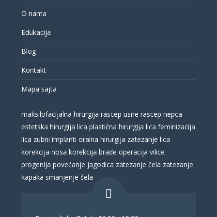
O nama
Edukacija
Blog
Kontakt
Mapa sajta
maksilofacijalna hirurgija
rascep usne
rascep nepca
estetska hirurgija lica
plastična hirurgija lica
feminizacija
lica
zubni implanti
oralna hirurgija
zatezanje lica
korekcija nosa
korekcija brade
operacija vilice
progenija
povećanje jagodica
zatezanje čela
zatezanje
kapaka
smanjenje čela