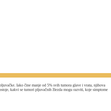
ljuvačke. Iako čine manje od 5% svih tumora glave i vrata, njihova
ostoje, kakvi se tumori pljuvačnih žlezda mogu razviti, koje simptome