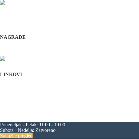
Odabrani hirurški tim pruža usluge iz sledećih oblasti: maksilofacijalne h
i hirurška feminizacija / maskulinizacija lica (Facial feminisation / masc
+381 11 3610 651
+381 65 3610 651
implantdentalvideo@gmail.com
NAGRADE
Complications in implant dentistry
Stomatološka komora Srbije
LINKOVI
Početna
O nama
Edukacija
Blog
Kontakt
Mapa sajta
maksilofacijalna hirurgija
rascep usne
rascep nepca
estetska hirurgija li
progenija
povećanje jagodica
zatezanje čela
zatezanje kapaka
smanjenj
Ponedeljak - Petak:
11:00 - 19:00
Subota - Nedelja:
Zatvoreno
Zakažite pregled