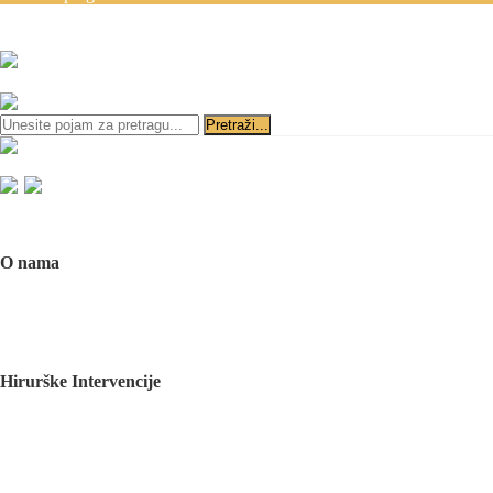
Zakazivanje pregleda se v
ili
Početna
O nama
O nama
Naš tim
Politika Privatnosti
Utisci pacijenata
Mediji o nama
Hirurške Intervencije
Maksilofacijalna hirurgija
Deformacije lica i vilica
Prelomi kostiju lica i vilica
Rascep usne i nepca
Tumori glave i vrata