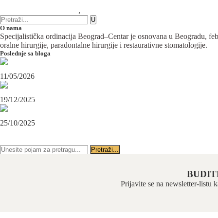
0 komentara
Maksilofacijalna hirurgija
,
tumori pljuvacnih zlezda
O nama
Specijalistička ordinacija Beograd–Centar je osnovana u Beogradu, februa
oralne hirurgije, paradontalne hirurgije i restaurativne stomatologije.
Poslednje sa bloga
Maksilofacijalni hirurg i ugradnja zubnih implanata
11/05/2026
OPERACIJA PODBRATKA U SPECIJALISTIČKOJ ORDINACIJI BEOGRAD-CENTAR
19/12/2025
Karcinom usne – rana dijagnoza i lečenje u specijalističkoj ordinaciji Beograd-Centar
25/10/2025
PRATITE NAS NA FEJSBUKU
PRATITE NAS NA INSTAGRAMU
BUDIT
Prijavite se na newsletter-listu