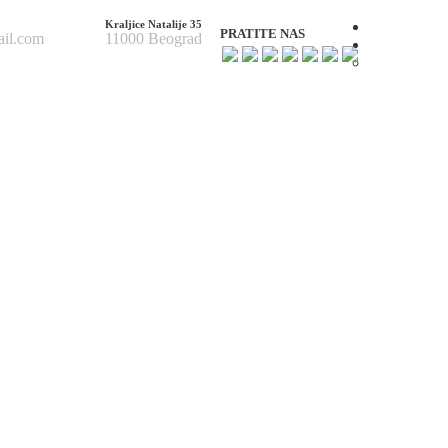
Kraljice Natalije 35
Početna
PRATITE NAS
ail.com
11000 Beograd
O nama
O nama