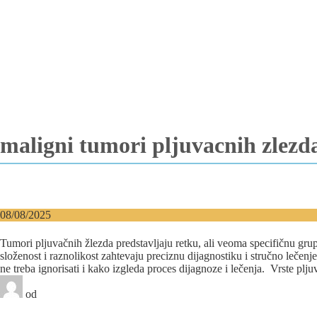
Vađenje impaktiranih zuba
Resekcija korena zuba
Operacija viličnih cista
Replantacija zuba
Transplantacija zuba
Hirurgija maksilarnog sinusa
Česta pitanja
Edukacija
Blog
Kontakt
maligni tumori pljuvacnih zlezd
08/08/2025
Tumori pljuvačnih žlezda – uzroci, vrste i lečenje
Tumori pljuvačnih žlezda predstavljaju retku, ali veoma specifičnu gr
složenost i raznolikost zahtevaju preciznu dijagnostiku i stručno lečen
ne treba ignorisati i kako izgleda proces dijagnoze i lečenja. Vrste pljuv
od
Pro Digitalni Marketing
2 likes