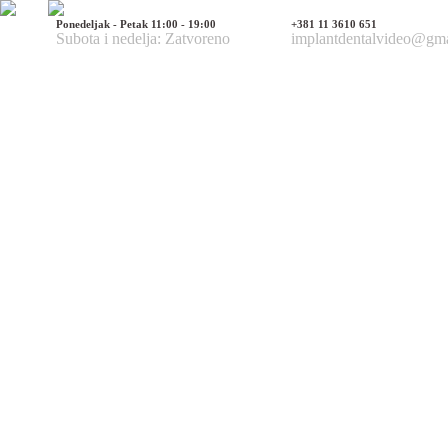
Ponedeljak - Petak 11:00 - 19:00
+381 11 3610 651
Subota i nedelja: Zatvoreno
implantdentalvideo@gm
Naš tim
Politika Privatnosti
Utisci pacijenata
Mediji o nama
Hirurške Intervencije
Maksilofacijalna hirurgija
Deformacije lica i vilica
Prelomi kostiju lica i vilica
Rascep usne i nepca
Tumori glave i vrata
Ciste vilica
Ciste vrata
Oboljenja viličnog zgloba
Estetska (plastična) hirurgija lica
Korekcija nosa
Korekcija brade
Povećanje / smanjenje jagodica
Korekcija ušiju
Korekcija očnih kapaka
Zatezanje čela i podizanje obrva
Zatezanje kože lica