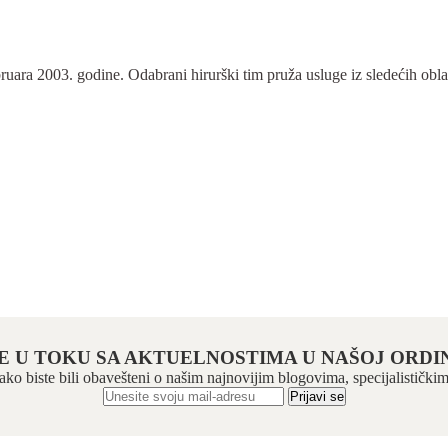
ra 2003. godine. Odabrani hirurški tim pruža usluge iz sledećih oblasti:
E U TOKU SA AKTUELNOSTIMA U NAŠOJ ORDIN
 kako biste bili obavešteni o našim najnovijim blogovima, specijalistič