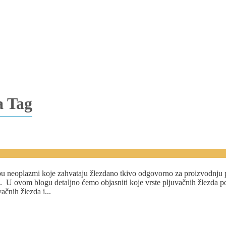
a Tag
upu neoplazmi koje zahvataju žlezdano tkivo odgovorno za proizvodnju p
je. U ovom blogu detaljno ćemo objasniti koje vrste pljuvačnih žlezda p
ačnih žlezda i...