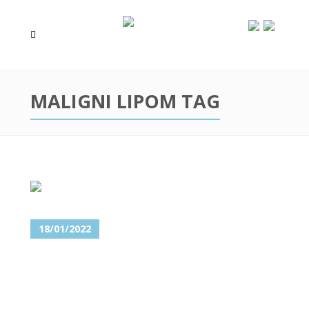
MALIGNI LIPOM TAG
18/01/2022
LIPOMI – UKLONITE MASNO
TKIVO NA LICU, GLAVI I
VRATU!