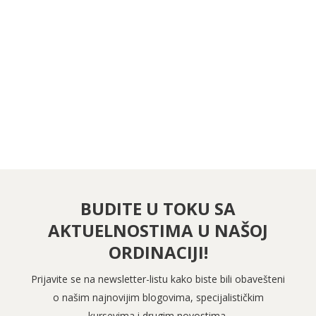
PRATITE NAS NA FEJSBUKU
PRATITE NAS NA INSTAGRAMU
BUDITE U TOKU SA
AKTUELNOSTIMA U NAŠOJ
ORDINACIJI!
Prijavite se na newsletter-listu kako biste bili obavešteni
o našim najnovijim blogovima, specijalističkim
kursevima i drugim novostima.