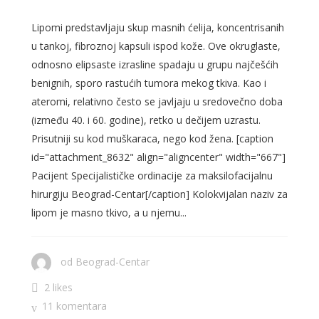
Lipomi predstavljaju skup masnih ćelija, koncentrisanih
u tankoj, fibroznoj kapsuli ispod kože. Ove okruglaste,
odnosno elipsaste izrasline spadaju u grupu najčešćih
benignih, sporo rastućih tumora mekog tkiva. Kao i
ateromi, relativno često se javljaju u sredovečno doba
(između 40. i 60. godine), retko u dečijem uzrastu.
Prisutniji su kod muškaraca, nego kod žena. [caption
id="attachment_8632" align="aligncenter" width="667"]
Pacijent Specijalističke ordinacije za maksilofacijalnu
hirurgiju Beograd-Centar[/caption] Kolokvijalan naziv za
lipom je masno tkivo, a u njemu...
od
Beograd-Centar
2 likes
11 komentara