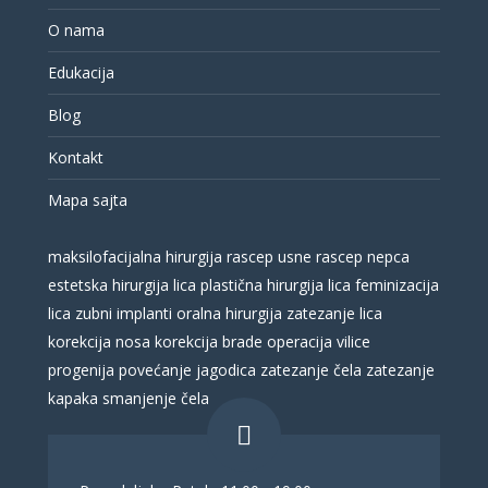
O nama
Edukacija
Blog
Kontakt
Mapa sajta
maksilofacijalna hirurgija
rascep usne
rascep nepca
estetska hirurgija lica
plastična hirurgija lica
feminizacija
lica
zubni implanti
oralna hirurgija
zatezanje lica
korekcija nosa
korekcija brade
operacija vilice
progenija
povećanje jagodica
zatezanje čela
zatezanje
kapaka
smanjenje čela