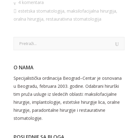
4 komentara
estetska stomatologija
,
maksilofacijalna hirurgija
,
oralna hirurgija
,
restaurativna stomatologija
O NAMA
Specijalistička ordinacija Beograd–Centar je osnovana
u Beogradu, februara 2003. godine. Odabrani hirurški
tim pruža usluge iz sledećih oblasti: maksilofacijalne
hirurgije, implantologije, estetske hirurgije lica, oralne
hirurgije, paradontalne hirurgije i restaurativne
stomatologije.
POSLEDNJE SA BLOGA