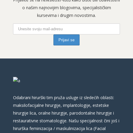
o našim najnovijim blogovima, specijalističkim
kursevima i drugim novostima.
Odabrani hirurški tim pruža usluge iz sledećih oblasti:
maksilofacijalne hirurgije, implantologije, estetske
hirurgije lica, oralne hirurgije, parodontalne hirurgije i
restaurativne stomatologije. Našu specijalnost čini još i
hirurška feminizacija / maskulinizacija lica (Facial