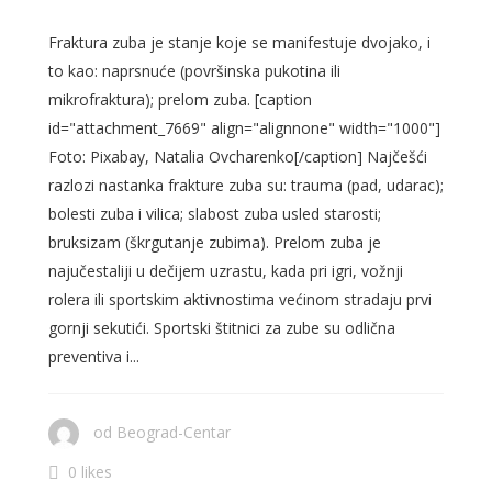
Fraktura zuba je stanje koje se manifestuje dvojako, i
to kao: naprsnuće (površinska pukotina ili
mikrofraktura); prelom zuba. [caption
id="attachment_7669" align="alignnone" width="1000"]
Foto: Pixabay, Natalia Ovcharenko[/caption] Najčešći
razlozi nastanka frakture zuba su: trauma (pad, udarac);
bolesti zuba i vilica; slabost zuba usled starosti;
bruksizam (škrgutanje zubima). Prelom zuba je
najučestaliji u dečijem uzrastu, kada pri igri, vožnji
rolera ili sportskim aktivnostima većinom stradaju prvi
gornji sekutići. Sportski štitnici za zube su odlična
preventiva i...
od
Beograd-Centar
0 likes