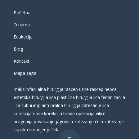
Početna
O nama
Edukacija
Blog
Kontakt
Mapa sajta
maksilofacijalna hirurgija
rascep usne
rascep nepca
estetska hirurgija lica
plastična hirurgija lica
feminizacija
lica
zubni implanti
oralna hirurgija
zatezanje lica
korekcija nosa
korekcija brade
operacija vilice
progenija
povećanje jagodica
zatezanje čela
zatezanje
kapaka
smanjenje čela