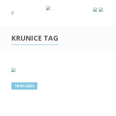
KRUNICE TAG
18/01/2022
FRAKTURA ZUBA – KOLIKO JE
TEŠKO SANIRATI POLOMLJENI
ZUB?