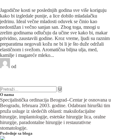
lica
Jagodične kosti se poslednjih godina sve više koriguju
kako bi izgledale punije, a lice dobilo mladalačku
jedrinu. Ideal večne mladosti oduvek se činio kao
nedostižan i večno sanjan san. Zbog toga, mnogi u
zrelim godinama odlučuju da učine sve kako bi, makar
prividno, zaustavili godine. Kroz vreme, ljudi su raznim
preparatima negovali kožu ne bi li je što duže održali
elastičnom i svežom. Aromatična biljna ulja, med,
kamilje i magareće mleko...
od
Beograd-Centar
1 like
19 komentara
Plastična hirurgija
O nama
Specijalistička ordinacija Beograd–Centar je osnovana u
Beogradu, februara 2003. godine. Odabrani hirurški tim
pruža usluge iz sledećih oblasti: maksilofacijalne
hirurgije, implantologije, estetske hirurgije lica, oralne
hirurgije, paradontalne hirurgije i restaurativne
stomatologije.
Poslednje sa bloga