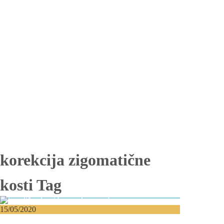
Totalna bezubost
Proteza na implantima
Nadogradnja kosti
Lateralizacija nerva
Sinus lift
Oralna hirurgija
Vađenje impaktiranih zuba
Resekcija korena zuba
Operacija viličnih cista
Replantacija zuba
Transplantacija zuba
Hirurgija maksilarnog sinusa
Česta pitanja
Edukacija
Blog
Kontakt
korekcija zigomatične
kosti Tag
15/05/2020
Jagodične kosti – Korekcija za lepši izgled