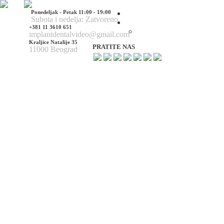
Ponedeljak - Petak 11:00 - 19:00
Početna
Subota i nedelja: Zatvoreno
O nama
+381 11 3610 651
O nama
implantdentalvideo@gmail.com
Kraljice Natalije 35
PRATITE NAS
11000 Beograd
Naš tim
Politika Privatnosti
Utisci pacijenata
Mediji o nama
Hirurške Intervencije
Maksilofacijalna hirurgija
Deformacije lica i vilica
Prelomi kostiju lica i vilica
Rascep usne i nepca
Tumori glave i vrata
Ciste vilica
Ciste vrata
Oboljenja viličnog zgloba
Estetska (plastična) hirurgija lica
Korekcija nosa
Korekcija brade
Povećanje / smanjenje jagodica
Korekcija ušiju