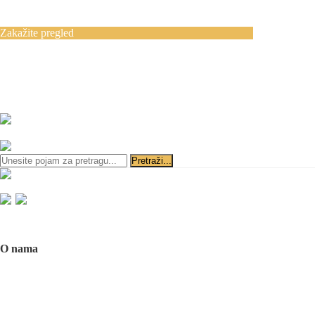
Blog
Kontakt
Zakažite pregled
Zakazivanje pregleda se vrši svakog radnog
dana, 11–19 č., putem telefona:
+381 11 3610
651
i
+381 65 3610 651
ili slanjem pitanja na imejl-adresu:
implantdentalvideo@gmail.com
Početna
O nama
O nama
Naš tim
Politika Privatnosti
Utisci pacijenata
Mediji o nama