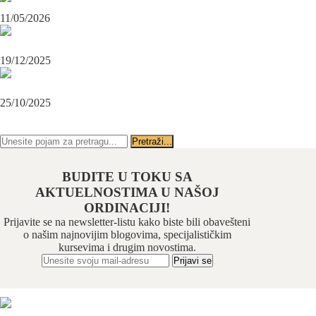
Maksilofacijalni hirurg i ugradnja zubnih implanata
11/05/2026
OPERACIJA PODBRATKA U SPECIJALISTIČKOJ ORDINACIJI
BEOGRAD-CENTAR
19/12/2025
Karcinom usne – rana dijagnoza i lečenje u specijalističkoj ordinaciji
Beograd-Centar
25/10/2025
PRATITE NAS NA FEJSBUKU
PRATITE NAS NA INSTAGRAMU
BUDITE U TOKU SA
AKTUELNOSTIMA U NAŠOJ
ORDINACIJI!
Prijavite se na newsletter-listu kako biste bili obavešteni
o našim najnovijim blogovima, specijalističkim
kursevima i drugim novostima.