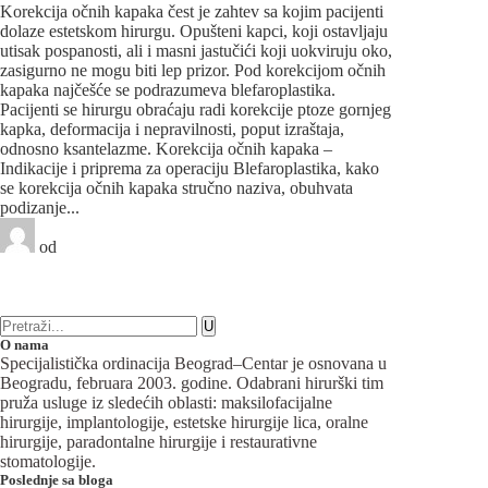
Korekcija očnih kapaka čest je zahtev sa kojim pacijenti
dolaze estetskom hirurgu. Opušteni kapci, koji ostavljaju
utisak pospanosti, ali i masni jastučići koji uokviruju oko,
zasigurno ne mogu biti lep prizor. Pod korekcijom očnih
kapaka najčešće se podrazumeva blefaroplastika.
Pacijenti se hirurgu obraćaju radi korekcije ptoze gornjeg
kapka, deformacija i nepravilnosti, poput izraštaja,
odnosno ksantelazme. Korekcija očnih kapaka –
Indikacije i priprema za operaciju Blefaroplastika, kako
se korekcija očnih kapaka stručno naziva, obuhvata
podizanje...
od
Beograd-Centar
1 like
21 komentara
Plastična hirurgija
O nama
Specijalistička ordinacija Beograd–Centar je osnovana u
Beogradu, februara 2003. godine. Odabrani hirurški tim
pruža usluge iz sledećih oblasti: maksilofacijalne
hirurgije, implantologije, estetske hirurgije lica, oralne
hirurgije, paradontalne hirurgije i restaurativne
stomatologije.
Poslednje sa bloga