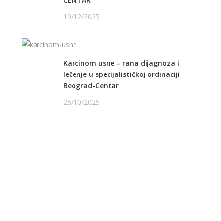
CENTAR
19/12/2025
Karcinom usne – rana dijagnoza i
lečenje u specijalističkoj ordinaciji
Beograd-Centar
25/10/2025
PRATITE NAS NA FEJSBUKU
PRATITE NAS NA INSTAGRAMU