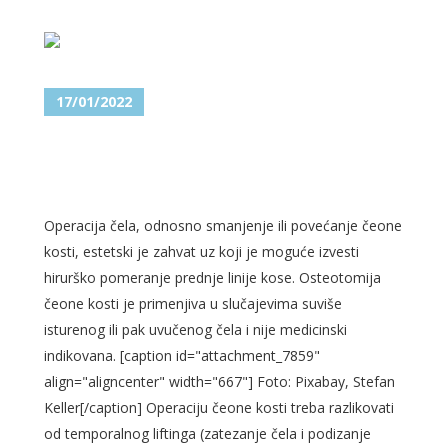
17/01/2022
OPERACIJA ČELA – SMANJENJE
I POVEĆANJE ČEONE KOSTI
Operacija čela, odnosno smanjenje ili povećanje čeone
kosti, estetski je zahvat uz koji je moguće izvesti
hirurško pomeranje prednje linije kose. Osteotomija
čeone kosti je primenjiva u slučajevima suviše
isturenog ili pak uvučenog čela i nije medicinski
indikovana. [caption id="attachment_7859"
align="aligncenter" width="667"] Foto: Pixabay, Stefan
Keller[/caption] Operaciju čeone kosti treba razlikovati
od temporalnog liftinga (zatezanje čela i podizanje