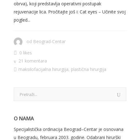
obrva), koji predstavlja operativni postupak
rejuvenacije lica. Pročitajte još i: Cat eyes – Učinite svoj
pogled...
od
Beograd-Centar
0 likes
21 komentara
maksilofacijalna hirurgija
,
plastična hirurgija
O NAMA
Specijalistička ordinacija Beograd–Centar je osnovana
u Beogradu, februara 2003. godine. Odabrani hirurški