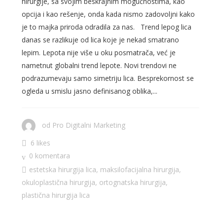
hirurgije, sa svojim beskrajnim mogućnostima, kao
opcija i kao rešenje, onda kada nismo zadovoljni kako
je to majka priroda odradila za nas. Trend lepog lica
danas se razlikuje od lica koje je nekad smatrano
lepim. Lepota nije više u oku posmatrača, već je
nametnut globalni trend lepote. Novi trendovi ne
podrazumevaju samo simetriju lica. Besprekornost se
ogleda u smislu jasno definisanog oblika,...
od
Pro Digitalni Marketing
6 likes
0 komentara
estetska hirurgija lica
,
maksilofacijalna hirurgija
,
okuloplastična hirurgija
,
ortognatska hirurgija
,
plastična hirurgija lica