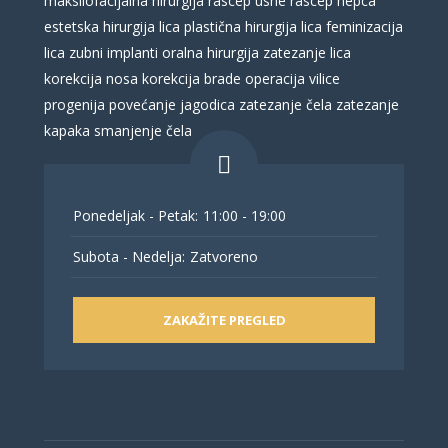
maksilofacijalna hirurgija
rascep usne
rascep nepca
estetska hirurgija lica
plastična hirurgija lica
feminizacija
lica
zubni implanti
oralna hirurgija
zatezanje lica
korekcija nosa
korekcija brade
operacija vilice
progenija
povećanje jagodica
zatezanje čela
zatezanje
kapaka
smanjenje čela
Ponedeljak - Petak:
11:00 - 19:00
Subota - Nedelja:
Zatvoreno
ZAKAŽITE PREGLED