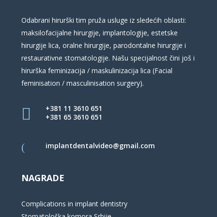
Odabrani hirurški tim pruža usluge iz sledećih oblasti:
maksilofacijalne hirurgije, implantologije, estetske
hirurgije lica, oralne hirurgije, parodontalne hirurgije i
restaurativne stomatologije. Našu specijalnost čini još i
hirurška feminizacija / maskulinizacija lica (Facial
feminisation / masculinisation surgery).
+381 11 3610 651
+381 65 3610 651
implantdentalvideo@gmail.com
NAGRADE
Complications in implant dentistry
Stomatološka komora Srbije