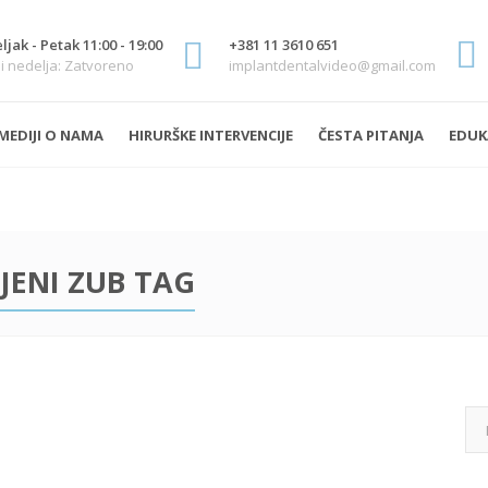
jak - Petak 11:00 - 19:00
+381 11 3610 651
i nedelja: Zatvoreno
implantdentalvideo@gmail.com
MEDIJI O NAMA
HIRURŠKE INTERVENCIJE
ČESTA PITANJA
EDUK
JENI ZUB TAG