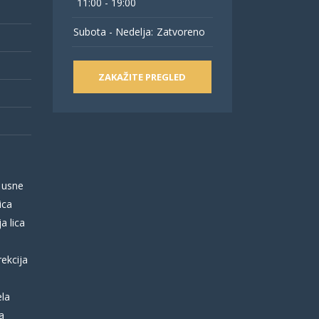
11:00 - 19:00
Subota - Nedelja:
Zatvoreno
ZAKAŽITE PREGLED
 usne
ica
a lica
rekcija
ela
a