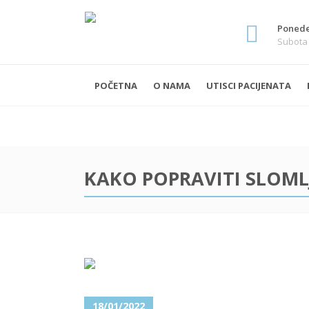
Ponedel
Subota 
POČETNA
O NAMA
UTISCI PACIJENATA
KAKO POPRAVITI SLOML
18/01/2022