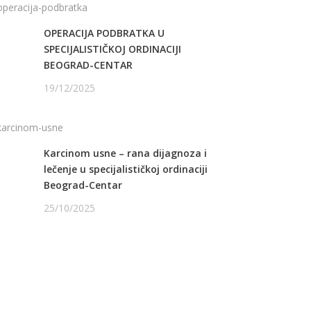
OPERACIJA PODBRATKA U
SPECIJALISTIČKOJ ORDINACIJI
BEOGRAD-CENTAR
19/12/2025
Karcinom usne – rana dijagnoza i
lečenje u specijalističkoj ordinaciji
Beograd-Centar
25/10/2025
ATITE NAS NA FEJSBUKU
ATITE NAS NA INSTAGRAMU