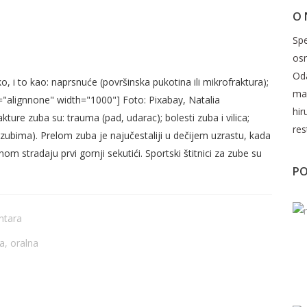
O
JE TEŠKO SANIRATI POLOMLJENI
Spe
os
Oda
, i to kao: naprsnuće (površinska pukotina ili mikrofraktura);
mak
="alignnone" width="1000"] Foto: Pixabay, Natalia
hir
ture zuba su: trauma (pad, udarac); bolesti zuba i vilica;
res
 zubima). Prelom zuba je najučestaliji u dečijem uzrastu, kada
inom stradaju prvi gornji sekutići. Sportski štitnici za zube su
PO
ntara
ja
,
oralna