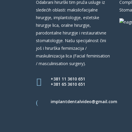
Odabrani hirurški tim pruža usluge iz
Compli
sledećih oblasti: maksilofacijalne
Stomat
hirurgije, implantologije, estetske
hirurgije lica, oralne hirurgije,
parodontalne hirurgije i restaurativne
stomatologije. Našu specijalnost čini
još i hirurška feminizacija /
maskulinizacija lica (Facial feminisation
/ masculinisation surgery).
+381 11 3610 651
+381 65 3610 651
implantdentalvideo@gmail.com