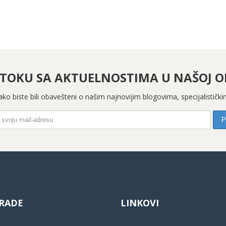
 TOKU SA AKTUELNOSTIMA U NAŠOJ OR
 kako biste bili obavešteni o našim najnovijim blogovima, specijalistič
RADE
LINKOVI