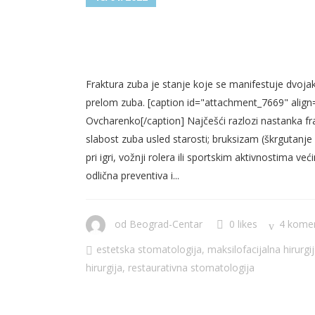
FRAKTURA ZUBA – KOLIKO 
ZUB?
Fraktura zuba je stanje koje se manifestuje dvojako
prelom zuba. [caption id="attachment_7669" align
Ovcharenko[/caption] Najčešći razlozi nastanka frak
slabost zuba usled starosti; bruksizam (škrgutanje
pri igri, vožnji rolera ili sportskim aktivnostima već
odlična preventiva i...
od
Beograd-Centar
0 likes
4 kome
estetska stomatologija
,
maksilofacijalna hirurgi
hirurgija
,
restaurativna stomatologija