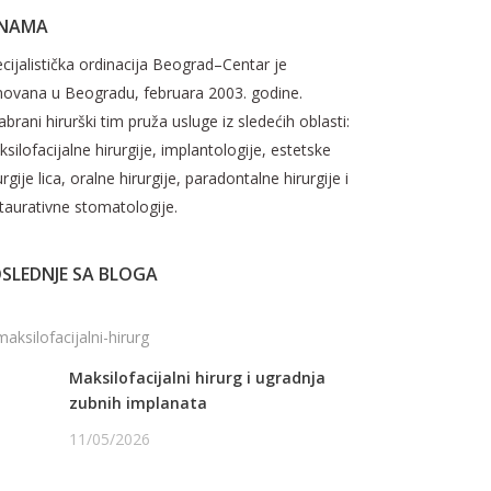
 NAMA
cijalistička ordinacija Beograd–Centar je
novana u Beogradu, februara 2003. godine.
brani hirurški tim pruža usluge iz sledećih oblasti:
silofacijalne hirurgije, implantologije, estetske
urgije lica, oralne hirurgije, paradontalne hirurgije i
taurativne stomatologije.
SLEDNJE SA BLOGA
Maksilofacijalni hirurg i ugradnja
zubnih implanata
11/05/2026