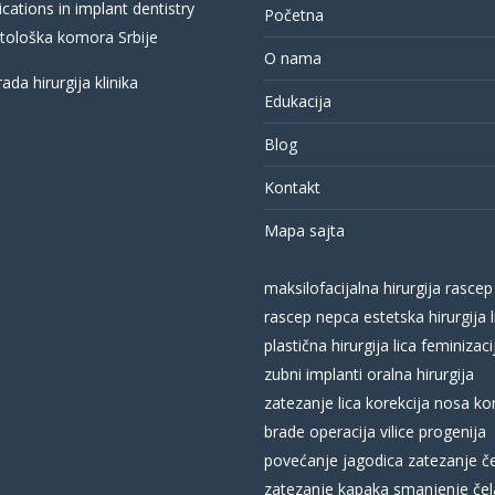
cations in implant dentistry
Početna
ološka komora Srbije
O nama
Edukacija
Blog
Kontakt
Mapa sajta
maksilofacijalna hirurgija
rascep
rascep nepca
estetska hirurgija l
plastična hirurgija lica
feminizacij
zubni implanti
oralna hirurgija
zatezanje lica
korekcija nosa
ko
brade
operacija vilice
progenija
povećanje jagodica
zatezanje č
zatezanje kapaka
smanjenje čel