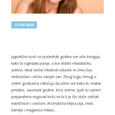
15/05/2020
JAGODIČNE KOSTI – KOREKCIJA
ZA LEPŠI IZGLED LICA
Jagodične kosti se poslednjih godina sve više koriguju
kako bi izgledale punije, a lice dobilo mladalačku
jedrinu. Ideal večne mladosti oduvek se činio kao
nedostižan i večno sanjan san. Zbog toga, mnogi u
zrelim godinama odlučuju da učine sve kako bi, makar
prividno, zaustavili godine. Kroz vreme, ljudi su raznim
preparatima negovali kožu ne bi li je što duže održali
elastičnom i svežom. Aromatična biljna ulja, med,
kamilje i magareće mleko...