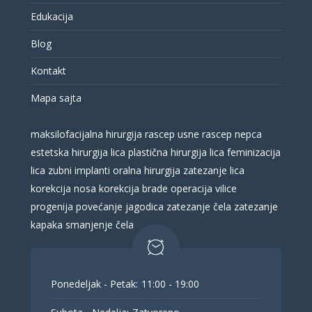
Edukacija
Blog
Kontakt
Mapa sajta
maksilofacijalna hirurgija
rascep usne
rascep nepca
estetska hirurgija lica
plastična hirurgija lica
feminizacija
lica
zubni implanti
oralna hirurgija
zatezanje lica
korekcija nosa
korekcija brade
operacija vilice
progenija
povećanje jagodica
zatezanje čela
zatezanje
kapaka
smanjenje čela
Ponedeljak - Petak:
11:00 - 19:00