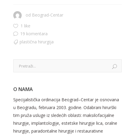
od
Beograd-Centar
1 like
19 komentara
plastična hirurgija
O NAMA
Specijalistička ordinacija Beograd–Centar je osnovana
u Beogradu, februara 2003. godine. Odabrani hirurški
tim pruža usluge iz sledećih oblasti: maksilofacijalne
hirurgije, implantologije, estetske hirurgije lica, oralne
hirurgije, paradontalne hirurgije i restaurativne