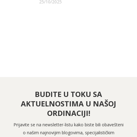
25/10/2025
PRATITE NAS NA FEJSBUKU
PRATITE NAS NA INSTAGRAMU
BUDITE U TOKU SA
AKTUELNOSTIMA U NAŠOJ
ORDINACIJI!
Prijavite se na newsletter-listu kako biste bili obavešteni
o našim najnovijim blogovima, specijalističkim