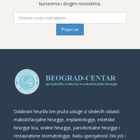
kursevima i drugim novostima.
Odabrani hirurški tim pruža usluge iz sledećih oblasti:
maksilofacijalne hirurgije, implantologije, estetske
hirurgije lica, oralne hirurgije, parodontalne hirurgije i
restaurativne stomatologije. Našu specijalnost čini još i