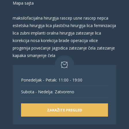
Mapa sajta
maksilofacijalna hirurgija
rascep usne
rascep nepca
estetska hirurgija lica
plastična hirurgija lica
feminizacija
lica
zubni implanti
oralna hirurgija
zatezanje lica
korekcija nosa
korekcija brade
operacija vilice
progenija
povećanje jagodica
zatezanje čela
zatezanje
kapaka
smanjenje čela
Ponedeljak - Petak:
11:00 - 19:00
Subota - Nedelja:
Zatvoreno
ZAKAŽITE PREGLED