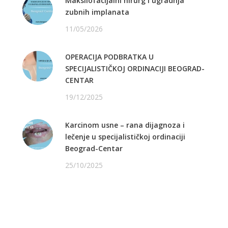
Maksilofacijalni hirurg i ugradnja
zubnih implanata
11/05/2026
OPERACIJA PODBRATKA U
SPECIJALISTIČKOJ ORDINACIJI BEOGRAD-
CENTAR
19/12/2025
Karcinom usne – rana dijagnoza i
lečenje u specijalističkoj ordinaciji
Beograd-Centar
25/10/2025
PRATITE NAS NA FEJSBUKU
PRATITE NAS NA INSTAGRAMU