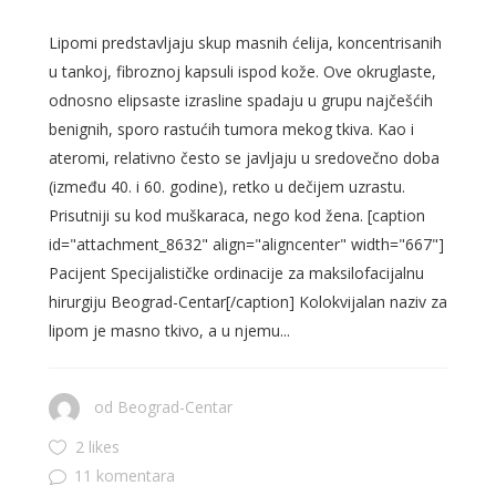
Lipomi predstavljaju skup masnih ćelija, koncentrisanih
u tankoj, fibroznoj kapsuli ispod kože. Ove okruglaste,
odnosno elipsaste izrasline spadaju u grupu najčešćih
benignih, sporo rastućih tumora mekog tkiva. Kao i
ateromi, relativno često se javljaju u sredovečno doba
(između 40. i 60. godine), retko u dečijem uzrastu.
Prisutniji su kod muškaraca, nego kod žena. [caption
id="attachment_8632" align="aligncenter" width="667"]
Pacijent Specijalističke ordinacije za maksilofacijalnu
hirurgiju Beograd-Centar[/caption] Kolokvijalan naziv za
lipom je masno tkivo, a u njemu...
od
Beograd-Centar
2 likes
11 komentara