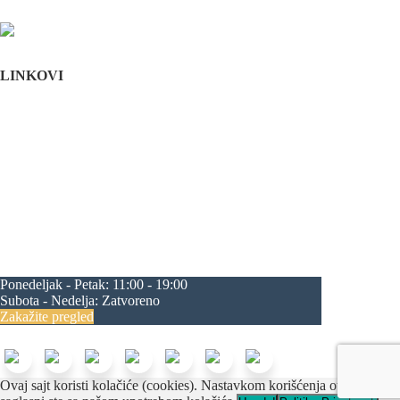
Stomatološka komora Srbije
LINKOVI
Početna
O nama
Edukacija
Blog
Kontakt
Mapa sajta
maksilofacijalna hirurgija
rascep usne
rascep nepca
estetska hirurgija lica
plastična hirurgija lica
feminizacija
lica
zubni implanti
oralna hirurgija
zatezanje lica
korekcija nosa
korekcija brade
operacija vilice
progenija
povećanje jagodica
zatezanje čela
zatezanje kapaka
smanjenje čela
Ponedeljak - Petak:
11:00 - 19:00
Subota - Nedelja:
Zatvoreno
Zakažite pregled
Beograd Centar
Ovaj sajt koristi kolačiće (cookies). Nastavkom korišćenja ovog sajta