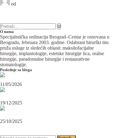
od
Beograd-Centar
2 likes
11 komentara
Maksilofacijalna hirurgija
O nama
Specijalistička ordinacija Beograd–Centar je osnovana u
Beogradu, februara 2003. godine. Odabrani hirurški tim
pruža usluge iz sledećih oblasti: maksilofacijalne
hirurgije, implantologije, estetske hirurgije lica, oralne
hirurgije, paradontalne hirurgije i restaurativne
stomatologije.
Poslednje sa bloga
Maksilofacijalni hirurg i ugradnja zubnih implanata
11/05/2026
OPERACIJA PODBRATKA U SPECIJALISTIČKOJ ORDINACIJI
BEOGRAD-CENTAR
19/12/2025
Karcinom usne – rana dijagnoza i lečenje u specijalističkoj ordinaciji
Beograd-Centar
25/10/2025
PRATITE NAS NA FEJSBUKU
PRATITE NAS NA INSTAGRAMU