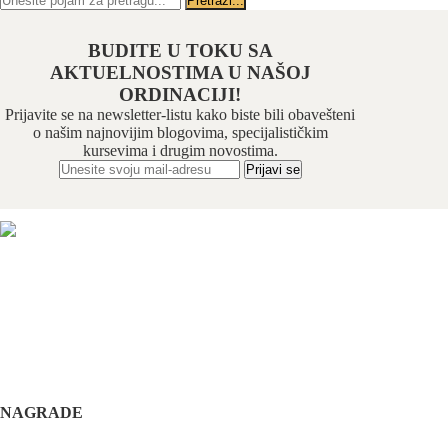
BUDITE U TOKU SA
AKTUELNOSTIMA U NAŠOJ
ORDINACIJI!
Prijavite se na newsletter-listu kako biste bili obavešteni
o našim najnovijim blogovima, specijalističkim
kursevima i drugim novostima.
Odabrani hirurški tim pruža usluge iz sledećih oblasti:
maksilofacijalne hirurgije, implantologije, estetske
hirurgije lica, oralne hirurgije, parodontalne hirurgije i
restaurativne stomatologije. Našu specijalnost čini još i
hirurška feminizacija / maskulinizacija lica (Facial
feminisation / masculinisation surgery).
+381 11 3610 651
+381 65 3610 651
implantdentalvideo@gmail.com
NAGRADE
Complications in implant dentistry