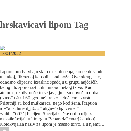
Edukacija
Blog
Kontakt
hrskavicavi lipom Tag
18/01/2022
Lipomi – Uklonite masno tkivo na licu,
glavi i vratu!
Lipomi predstavljaju skup masnih ćelija, koncentrisanih
u tankoj, fibroznoj kapsuli ispod kože. Ove okruglaste,
odnosno elipsaste izrasline spadaju u grupu najčešćih
benignih, sporo rastućih tumora mekog tkiva. Kao i
ateromi, relativno često se javljaju u sredovečno doba
(između 40. i 60. godine), retko u dečijem uzrastu.
Prisutniji su kod muškaraca, nego kod žena. [caption
id="attachment_8632" align="aligncenter"
width="667"] Pacijent Specijalističke ordinacije za
maksilofacijalnu hirurgiju Beograd-Centar[/caption]
Kolokvijalan naziv za lipom je masno tkivo, a u njemu...