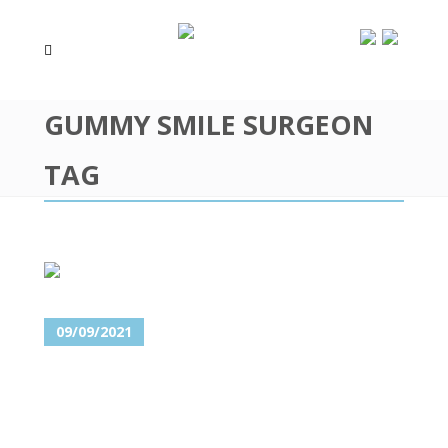
GUMMY SMILE SURGEON
TAG
09/09/2021
GUMMY SMILE – KAKO SE
TRAJNO REŠITI NEPRIJATNOG
„KONJSKOG OSMEHA“?