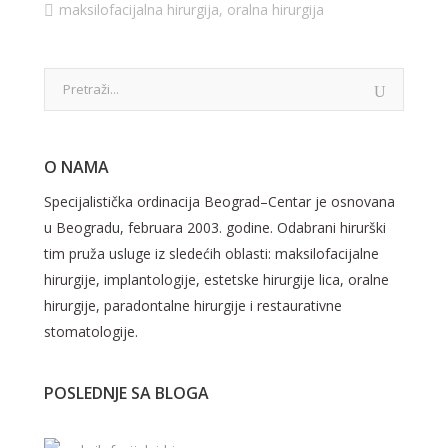
maksilofacijalna hirurgija
,
oralna hirurgija
O NAMA
Specijalistička ordinacija Beograd–Centar je osnovana
u Beogradu, februara 2003. godine. Odabrani hirurški
tim pruža usluge iz sledećih oblasti: maksilofacijalne
hirurgije, implantologije, estetske hirurgije lica, oralne
hirurgije, paradontalne hirurgije i restaurativne
stomatologije.
POSLEDNJE SA BLOGA