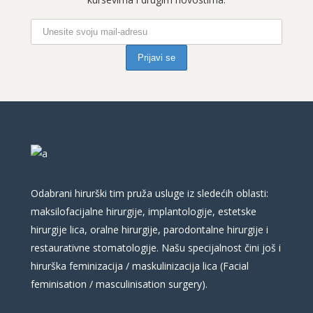
Odabrani hirurški tim pruža usluge iz sledećih oblasti:
maksilofacijalne hirurgije, implantologije, estetske
hirurgije lica, oralne hirurgije, parodontalne hirurgije i
restaurativne stomatologije. Našu specijalnost čini još i
hirurška feminizacija / maskulinizacija lica (Facial
feminisation / masculinisation surgery).