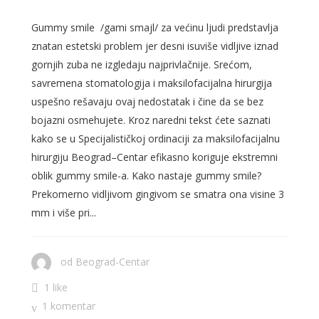
Gummy smile /gami smajl/ za većinu ljudi predstavlja
znatan estetski problem jer desni isuviše vidljive iznad
gornjih zuba ne izgledaju najprivlačnije. Srećom,
savremena stomatologija i maksilofacijalna hirurgija
uspešno rešavaju ovaj nedostatak i čine da se bez
bojazni osmehujete. Kroz naredni tekst ćete saznati
kako se u Specijalističkoj ordinaciji za maksilofacijalnu
hirurgiju Beograd–Centar efikasno koriguje ekstremni
oblik gummy smile-a. Kako nastaje gummy smile?
Prekomerno vidljivom gingivom se smatra ona visine 3
mm i više pri...
od
Beograd-Centar
1 like
1 komentar