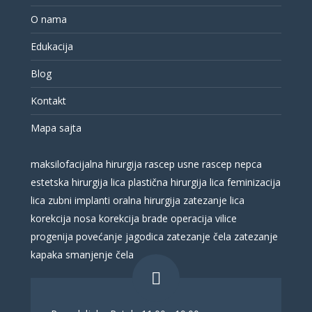
O nama
Edukacija
Blog
Kontakt
Mapa sajta
maksilofacijalna hirurgija
rascep usne
rascep nepca
estetska hirurgija lica
plastična hirurgija lica
feminizacija
lica
zubni implanti
oralna hirurgija
zatezanje lica
korekcija nosa
korekcija brade
operacija vilice
progenija
povećanje jagodica
zatezanje čela
zatezanje
kapaka
smanjenje čela