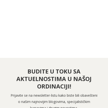
PRATITE NAS NA FEJSBUKU
PRATITE NAS NA INSTAGRAMU
BUDITE U TOKU SA
AKTUELNOSTIMA U NAŠOJ
ORDINACIJI!
Prijavite se na newsletter-listu kako biste bili obavešteni
o našim najnovijim blogovima, specijalističkim
kursevima i drugim novostima.