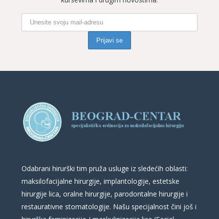
Odabrani hirurški tim pruža usluge iz sledećih oblasti:
maksilofacijalne hirurgije, implantologije, estetske
hirurgije lica, oralne hirurgije, parodontalne hirurgije i
restaurativne stomatologije. Našu specijalnost čini još i