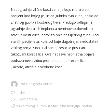
Nadogradnja vilične kosti cena je koju mora platiti
pacijent kod kojeg je, usled gubitka svih zuba, došlo do
znatnog gubitka koštanog tkiva. Predugo odlaganje
ugradnje dentalnih implanata neminovno dovodi do
atrofije kosti vilica, naročito onih bez ijednog zuba. Kod
starijih pacijenata, koje odlikuje dugotrajan nedostatak
velikog broja zuba u vilicama, često je prisutan
takozvani kolaps lica. Ova nadasve neprijatna pojava
podrazumeva vidnu promenu donje trećine lica.
Takođe, atrofija alveolarne kosti, u...
od
Beograd-Centar
1 like
3 komentara
implantologija
,
maksilofacijalna hirurgija
,
oralna