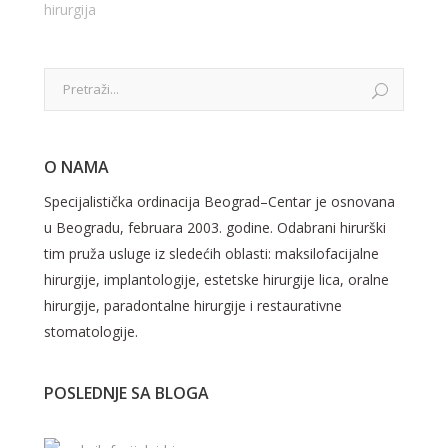
hirurgija
O NAMA
Specijalistička ordinacija Beograd–Centar je osnovana
u Beogradu, februara 2003. godine. Odabrani hirurški
tim pruža usluge iz sledećih oblasti: maksilofacijalne
hirurgije, implantologije, estetske hirurgije lica, oralne
hirurgije, paradontalne hirurgije i restaurativne
stomatologije.
POSLEDNJE SA BLOGA