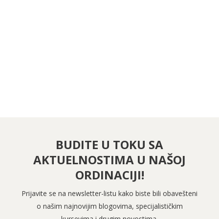
PRATITE NAS NA FEJSBUKU
PRATITE NAS NA INSTAGRAMU
BUDITE U TOKU SA
AKTUELNOSTIMA U NAŠOJ
ORDINACIJI!
Prijavite se na newsletter-listu kako biste bili obavešteni
o našim najnovijim blogovima, specijalističkim
kursevima i drugim novostima.