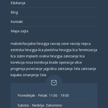
Edukacija
Blog
Kontakt
Mapa sajta
maksilofacijalna hirurgija
rascep usne
rascep nepca
estetska hirurgija lica
plastična hirurgija lica
feminizacija
lica
zubni implanti
oralna hirurgija
zatezanje lica
korekcija nosa
korekcija brade
operacija vilice
progenija
povećanje jagodica
zatezanje čela
zatezanje
kapaka
smanjenje čela
Ponedeljak - Petak:
11:00 - 19:00
Subota - Nedelja:
Zatvoreno