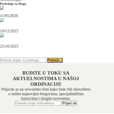
Poslednje sa bloga
Maksilofacijalni hirurg i ugradnja zubnih implanata
11/05/2026
OPERACIJA PODBRATKA U SPECIJALISTIČKOJ ORDINACIJI
BEOGRAD-CENTAR
19/12/2025
Karcinom usne – rana dijagnoza i lečenje u specijalističkoj ordinaciji
Beograd-Centar
25/10/2025
PRATITE NAS NA FEJSBUKU
PRATITE NAS NA INSTAGRAMU
BUDITE U TOKU SA
AKTUELNOSTIMA U NAŠOJ
ORDINACIJI!
Prijavite se na newsletter-listu kako biste bili obavešteni
o našim najnovijim blogovima, specijalističkim
kursevima i drugim novostima.