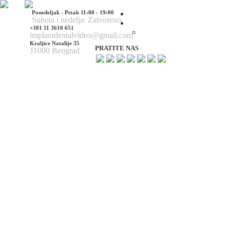
Ponedeljak - Petak 11:00 - 19:00
Početna
Subota i nedelja: Zatvoreno
O nama
+381 11 3610 651
O nama
implantdentalvideo@gmail.com
Kraljice Natalije 35
PRATITE NAS
11000 Beograd
Naš tim
Politika Privatnosti
Utisci pacijenata
Mediji o nama
Hirurške Intervencije
Maksilofacijalna hirurgija
Deformacije lica i vilica
Prelomi kostiju lica i vilica
Rascep usne i nepca
Tumori glave i vrata
Ciste vilica
Ciste vrata
Oboljenja viličnog zgloba
Estetska (plastična) hirurgija lica
Korekcija nosa
Korekcija brade
Povećanje / smanjenje jagodica
Korekcija ušiju