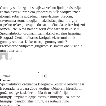
neprijatnog „konjskog osmeha“?
Gummy smile /gami smajl/ za većinu ljudi predstavlja
znatan estetski problem jer desni isuviše vidljive iznad
gornjih zuba ne izgledaju najprivlačnije. Srećom,
savremena stomatologija i maksilofacijalna hirurgija
uspešno rešavaju ovaj nedostatak i čine da se bez bojazni
osmehujete. Kroz naredni tekst ćete saznati kako se u
Specijalističkoj ordinaciji za maksilofacijalnu hirurgiju
Beograd–Centar efikasno koriguje ekstremni oblik
gummy smile-a. Kako nastaje gummy smile?
Prekomerno vidljivom gingivom se smatra ona visine 3
mm i više pri...
od
Beograd-Centar
1 like
1 komentar
Maksilofacijalna hirurgija
,
Oralna hirurgija
O nama
Specijalistička ordinacija Beograd–Centar je osnovana u
Beogradu, februara 2003. godine. Odabrani hirurški tim
pruža usluge iz sledećih oblasti: maksilofacijalne
hirurgije, implantologije, estetske hirurgije lica, oralne
hirurgije, paradontalne hirurgije i restaurativne
stomatologije.