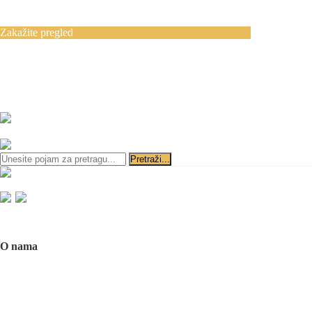
Blog
Kontakt
Zakažite pregled
Zakazivanje pregleda se vrši svakog radnog
dana, 11–19 č., putem telefona:
+381 11 3610
651
i
+381 65 3610 651
ili slanjem pitanja na imejl-adresu:
implantdentalvideo@gmail.com
Početna
O nama
O nama
Naš tim
Politika Privatnosti
Utisci pacijenata
Mediji o nama