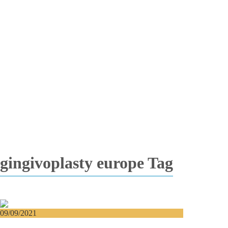
Totalna bezubost
Proteza na implantima
Nadogradnja kosti
Lateralizacija nerva
Sinus lift
Oralna hirurgija
Vađenje impaktiranih zuba
Resekcija korena zuba
Operacija viličnih cista
Replantacija zuba
Transplantacija zuba
Hirurgija maksilarnog sinusa
Česta pitanja
Edukacija
Blog
Kontakt
gingivoplasty europe Tag
09/09/2021
Gummy smile – Kako se trajno rešiti