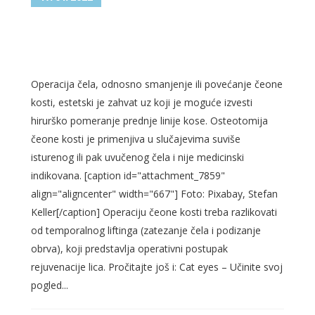
OPERACIJA ČELA – SMANJENJE
I POVEĆANJE ČEONE KOSTI
Operacija čela, odnosno smanjenje ili povećanje čeone
kosti, estetski je zahvat uz koji je moguće izvesti
hirurško pomeranje prednje linije kose. Osteotomija
čeone kosti je primenjiva u slučajevima suviše
isturenog ili pak uvučenog čela i nije medicinski
indikovana. [caption id="attachment_7859"
align="aligncenter" width="667"] Foto: Pixabay, Stefan
Keller[/caption] Operaciju čeone kosti treba razlikovati
od temporalnog liftinga (zatezanje čela i podizanje
obrva), koji predstavlja operativni postupak
rejuvenacije lica. Pročitajte još i: Cat eyes – Učinite svoj
pogled...