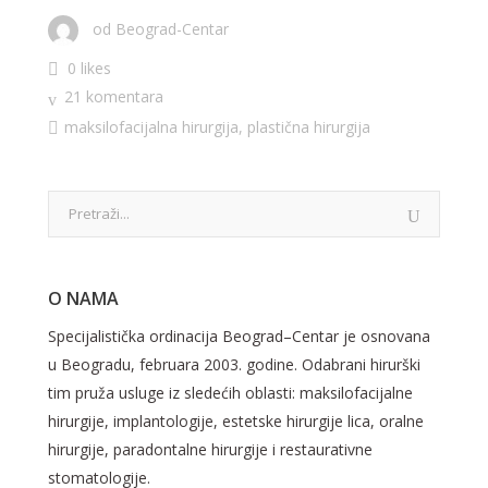
od
Beograd-Centar
0 likes
21 komentara
maksilofacijalna hirurgija
,
plastična hirurgija
O NAMA
Specijalistička ordinacija Beograd–Centar je osnovana
u Beogradu, februara 2003. godine. Odabrani hirurški
tim pruža usluge iz sledećih oblasti: maksilofacijalne
hirurgije, implantologije, estetske hirurgije lica, oralne
hirurgije, paradontalne hirurgije i restaurativne
stomatologije.