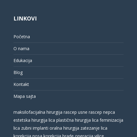
LINKOVI
Početna
O nama
Edukacija
Blog
Kontakt
Mapa sajta
maksilofacijalna hirurgija
rascep usne
rascep nepca
estetska hirurgija lica
plastična hirurgija lica
feminizacija
lica
zubni implanti
oralna hirurgija
zatezanje lica
korekcija nosa
korekcija brade
operacija vilice