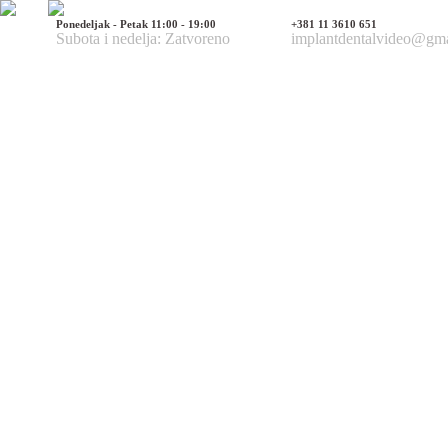
Ponedeljak - Petak 11:00 - 19:00
+381 11 3610 651
Subota i nedelja: Zatvoreno
implantdentalvideo@gm
Naš tim
Politika Privatnosti
Utisci pacijenata
Mediji o nama
Hirurške Intervencije
Maksilofacijalna hirurgija
Deformacije lica i vilica
Prelomi kostiju lica i vilica
Rascep usne i nepca
Tumori glave i vrata
Ciste vilica
Ciste vrata
Oboljenja viličnog zgloba
Estetska (plastična) hirurgija lica
Korekcija nosa
Korekcija brade
Povećanje / smanjenje jagodica
Korekcija ušiju
Korekcija očnih kapaka
Zatezanje čela i podizanje obrva
Zatezanje kože lica