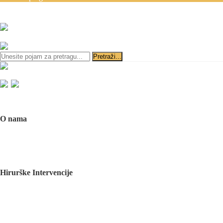
Zakazivanje pregleda se v
ili
Početna
O nama
O nama
Naš tim
Politika Privatnosti
Utisci pacijenata
Mediji o nama
Hirurške Intervencije
Maksilofacijalna hirurgija
Deformacije lica i vilica
Prelomi kostiju lica i vilica
Rascep usne i nepca
Tumori glave i vrata