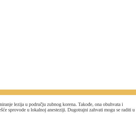
niranje lezija u području zubnog korena. Takođe, ona obuhvata i
ešće sprovode u lokalnoj anesteziji. Dugotrajni zahvati mogu se raditi u