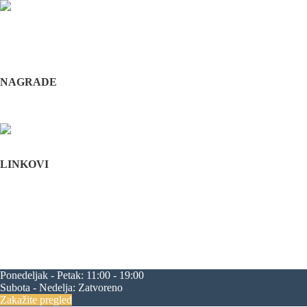
Odabrani hirurški tim pruža usluge iz sledećih oblasti: maksilofacijalne h
i hirurška feminizacija / maskulinizacija lica (Facial feminisation / masc
+381 11 3610 651
+381 65 3610 651
implantdentalvideo@gmail.com
NAGRADE
Complications in implant dentistry
Stomatološka komora Srbije
LINKOVI
Početna
O nama
Edukacija
Blog
Kontakt
Mapa sajta
maksilofacijalna hirurgija
rascep usne
rascep nepca
estetska hirurgija li
progenija
povećanje jagodica
zatezanje čela
zatezanje kapaka
smanjenj
Ponedeljak - Petak:
11:00 - 19:00
Subota - Nedelja:
Zatvoreno
Zakažite pregled