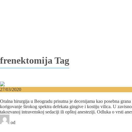
Vađenje impaktiranih zuba
Resekcija korena zuba
Operacija viličnih cista
Replantacija zuba
Transplantacija zuba
Hirurgija maksilarnog sinusa
Česta pitanja
Edukacija
Blog
Kontakt
frenektomija Tag
27/03/2020
Oralna hirurgija u Beogradu − Kada je operacija ne
Oralna hirurgija u Beogradu prisutna je decenijama kao posebna grana
korigovanje širokog spektra defekata gingive i kostiju vilica. U zavisn
takozvanoj intravenskoj sedaciji ili opštoj anesteziji. Odluka o vrsti anes
od
Beograd-Centar
1 like