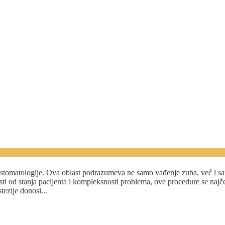
ophodna?
 stomatologije. Ova oblast podrazumeva ne samo vađenje zuba, već i sa
osti od stanja pacijenta i kompleksnosti problema, ove procedure se najč
tezije donosi...