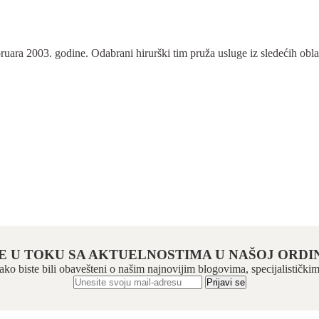
ra 2003. godine. Odabrani hirurški tim pruža usluge iz sledećih oblasti:
E U TOKU SA AKTUELNOSTIMA U NAŠOJ ORDIN
 kako biste bili obavešteni o našim najnovijim blogovima, specijalistič