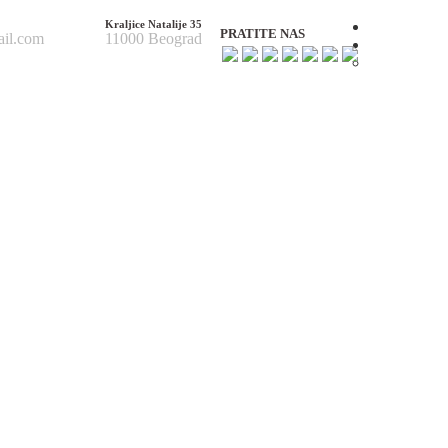
Kraljice Natalije 35
Početna
PRATITE NAS
ail.com
11000 Beograd
O nama
O nama