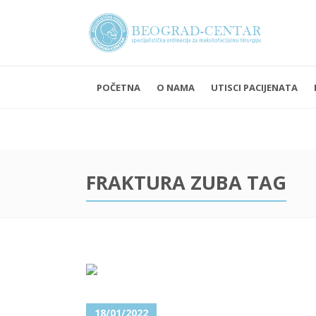
POČETNA
O NAMA
UTISCI PACIJENATA
Ponedelja
Subota i 
FRAKTURA ZUBA TAG
18/01/2022