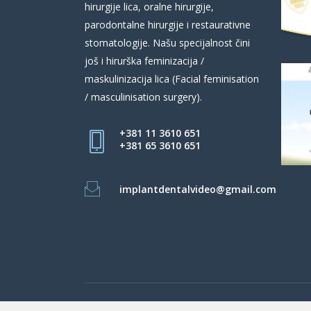
hirurgije lica, oralne hirurgije,
parodontalne hirurgije i restaurativne
stomatologije. Našu specijalnost čini
još i hirurška feminizacija /
maskulinizacija lica (Facial feminisation
/ masculinisation surgery).
+381 11 3610 651
+381 65 3610 651
implantdentalvideo@gmail.com
Beograd Centar