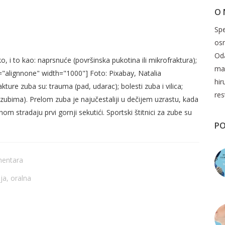
O
JE TEŠKO SANIRATI POLOMLJENI
Spe
os
Oda
, i to kao: naprsnuće (površinska pukotina ili mikrofraktura);
mak
="alignnone" width="1000"] Foto: Pixabay, Natalia
hir
ture zuba su: trauma (pad, udarac); bolesti zuba i vilica;
res
 zubima). Prelom zuba je najučestaliji u dečijem uzrastu, kada
inom stradaju prvi gornji sekutići. Sportski štitnici za zube su
PO
mentara
ija
,
oralna