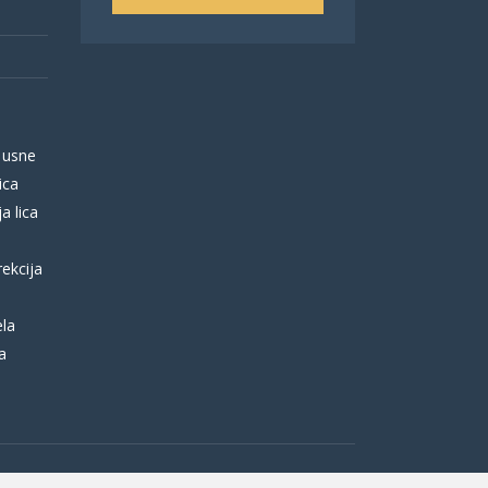
 usne
ica
a lica
rekcija
ela
a