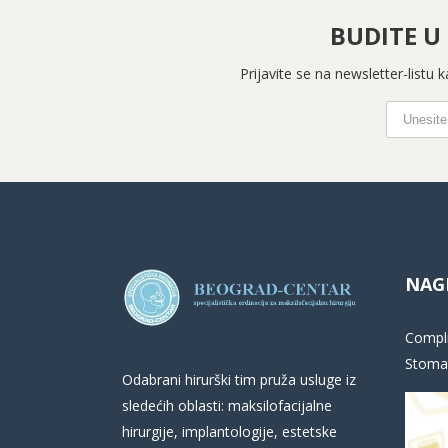
BUDITE U
Prijavite se na newsletter-listu
NAG
Compli
Stomat
Odabrani hirurški tim pruža usluge iz
sledećih oblasti: maksilofacijalne
hirurgije, implantologije, estetske