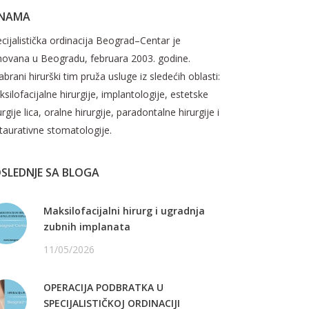
 NAMA
cijalistička ordinacija Beograd–Centar je
novana u Beogradu, februara 2003. godine.
brani hirurški tim pruža usluge iz sledećih oblasti:
silofacijalne hirurgije, implantologije, estetske
urgije lica, oralne hirurgije, paradontalne hirurgije i
taurativne stomatologije.
SLEDNJE SA BLOGA
Maksilofacijalni hirurg i ugradnja
zubnih implanata
11/05/2026
OPERACIJA PODBRATKA U
SPECIJALISTIČKOJ ORDINACIJI