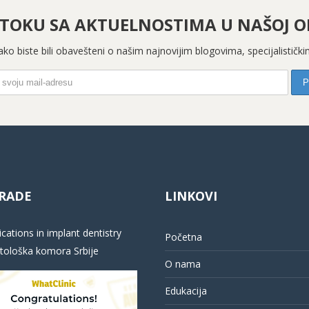
 TOKU SA AKTUELNOSTIMA U NAŠOJ OR
 kako biste bili obavešteni o našim najnovijim blogovima, specijalistič
RADE
LINKOVI
cations in implant dentistry
Početna
ološka komora Srbije
O nama
Edukacija