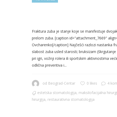
FRAKTURA ZUBA – KOLIKO 
ZUB?
Fraktura zuba je stanje koje se manifestuje dvojako
prelom zuba. [caption id="attachment_7669" align
Ovcharenko[/caption] Najčešći razlozi nastanka frak
slabost zuba usled starosti; bruksizam (škrgutanje
pri igri, vožnji rolera ili sportskim aktivnostima već
odlična preventiva i...
od
Beograd-Centar
0 likes
4 ko
estetska stomatologija
,
maksilofacijalna hirurg
hirurgija
,
restaurativna stomatologija