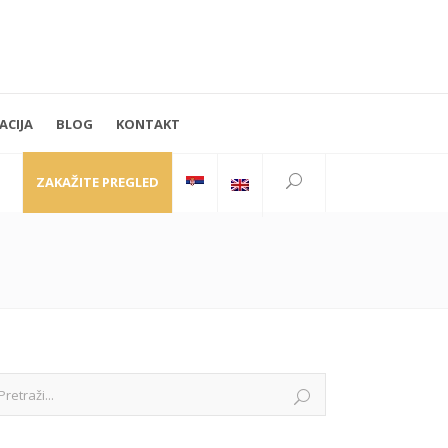
ACIJA
BLOG
KONTAKT
PRATITE NAS
Kraljice Natalije 35
11000 Beograd
ZAKAŽITE PREGLED