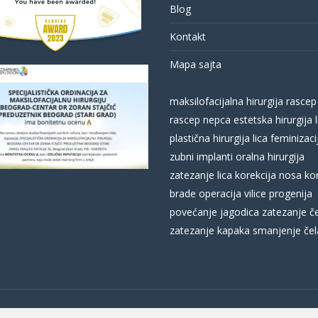
Blog
Kontakt
Mapa sajta
maksilofacijalna hirurgija
rascep
rascep nepca
estetska hirurgija l
plastična hirurgija lica
feminizacij
zubni implanti
oralna hirurgija
zatezanje lica
korekcija nosa
ko
brade
operacija vilice
progenija
povećanje jagodica
zatezanje č
zatezanje kapaka
smanjenje čel