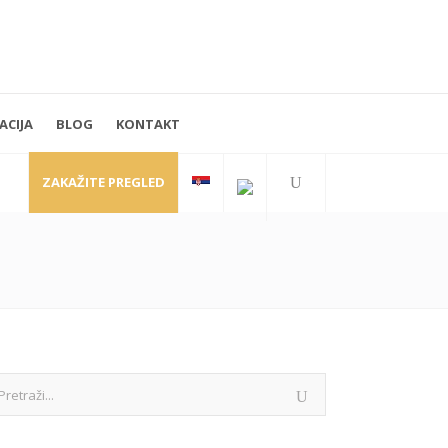
ACIJA
BLOG
KONTAKT
PRATITE NAS
Kraljice Natalije 35
11000 Beograd
ZAKAŽITE PREGLED