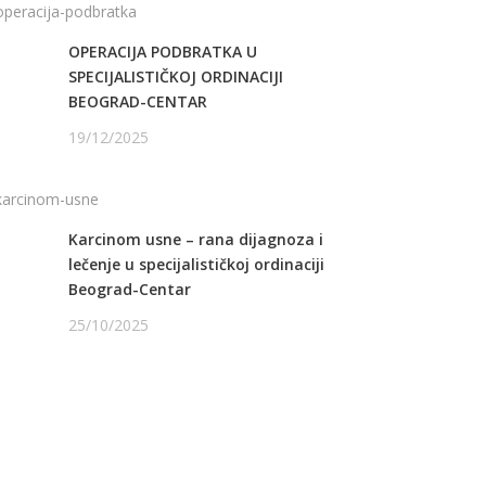
OPERACIJA PODBRATKA U
SPECIJALISTIČKOJ ORDINACIJI
BEOGRAD-CENTAR
19/12/2025
Karcinom usne – rana dijagnoza i
lečenje u specijalističkoj ordinaciji
Beograd-Centar
25/10/2025
ATITE NAS NA FEJSBUKU
ATITE NAS NA INSTAGRAMU