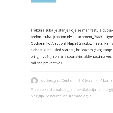
FRAKTURA ZUBA – KOLIKO 
ZUB?
Fraktura zuba je stanje koje se manifestuje dvojako
prelom zuba. [caption id="attachment_7669" align
Ovcharenko[/caption] Najčešći razlozi nastanka frak
slabost zuba usled starosti; bruksizam (škrgutanje
pri igri, vožnji rolera ili sportskim aktivnostima već
odlična preventiva i...
od
Beograd-Centar
0 likes
4 kome
estetska stomatologija
,
maksilofacijalna hirurgi
hirurgija
,
restaurativna stomatologija