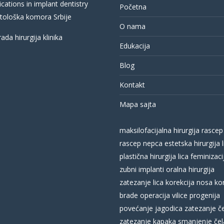
cations in implant dentistry
Početna
ološka komora Srbije
O nama
Edukacija
Blog
Kontakt
Mapa sajta
maksilofacijalna hirurgija
rascep
rascep nepca
estetska hirurgija l
plastična hirurgija lica
feminizacij
zubni implanti
oralna hirurgija
zatezanje lica
korekcija nosa
ko
brade
operacija vilice
progenija
povećanje jagodica
zatezanje č
zatezanje kapaka
smanjenje čel