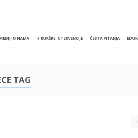
MEDIJI O NAMA
HIRURŠKE INTERVENCIJE
ČESTA PITANJA
EDUK
jak - Petak 11:00 - 19:00
+381 11 3610 651
i nedelja: Zatvoreno
implantdentalvideo@gmail.com
ECE TAG