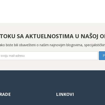
 TOKU SA AKTUELNOSTIMA U NAŠOJ OR
 kako biste bili obavešteni o našim najnovijim blogovima, specijalistič
RADE
LINKOVI