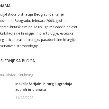
 NAMA
cijalistička ordinacija Beograd–Centar je
novana u Beogradu, februara 2003. godine.
brani hirurški tim pruža usluge iz sledećih oblasti:
silofacijalne hirurgije, implantologije, estetske
urgije lica, oralne hirurgije, paradontalne hirurgije i
taurativne stomatologije.
SLEDNJE SA BLOGA
Maksilofacijalni hirurg i ugradnja
zubnih implanata
11/05/2026