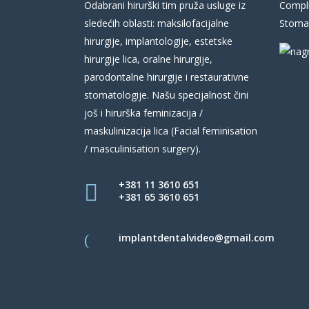
Odabrani hirurški tim pruža usluge iz
Compli
sledećih oblasti: maksilofacijalne
Stomat
hirurgije, implantologije, estetske
hirurgije lica, oralne hirurgije,
parodontalne hirurgije i restaurativne
stomatologije. Našu specijalnost čini
još i hirurška feminizacija /
maskulinizacija lica (Facial feminisation
/ masculinisation surgery).
+381 11 3610 651
+381 65 3610 651
implantdentalvideo@gmail.com