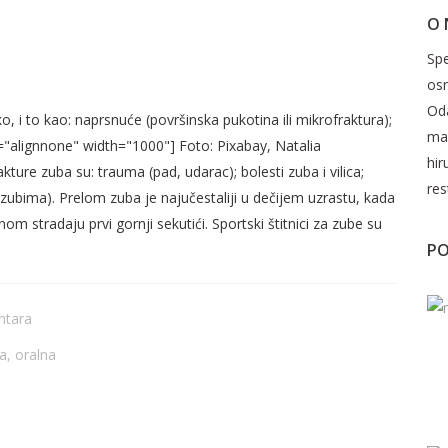
O
JE TEŠKO SANIRATI POLOMLJENI
Spe
os
Oda
, i to kao: naprsnuće (površinska pukotina ili mikrofraktura);
mak
="alignnone" width="1000"] Foto: Pixabay, Natalia
hir
ture zuba su: trauma (pad, udarac); bolesti zuba i vilica;
res
 zubima). Prelom zuba je najučestaliji u dečijem uzrastu, kada
inom stradaju prvi gornji sekutići. Sportski štitnici za zube su
PO
ntara
ja
,
oralna