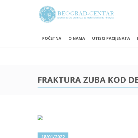
POČETNA
O NAMA
UTISCI PACIJENATA
Ponedel
Subota 
FRAKTURA ZUBA KOD D
18/01/2022