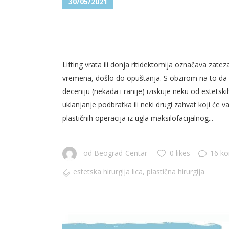
30/05/2021
LIFTING VRATA – JESTE LI
ESTETSKU KOREKCIJU?
Lifting vrata ili donja ritidektomija označava zate
vremena, došlo do opuštanja. S obzirom na to da 
deceniju (nekada i ranije) iziskuje neku od estetskih
uklanjanje podbratka ili neki drugi zahvat koji će vaš
plastičnih operacija iz ugla maksilofacijalnog...
od
Beograd-Centar
0 likes
16 k
estetska hirurgija lica
,
plastična hirurgija