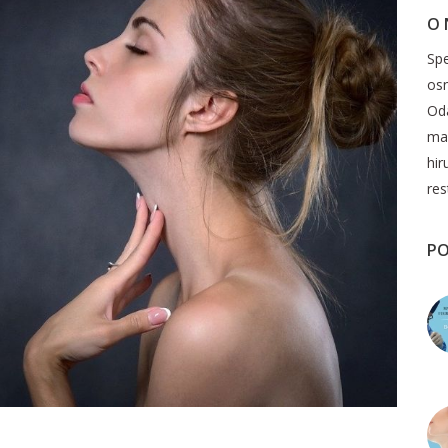
O
Spe
os
Oda
mak
hir
res
PO