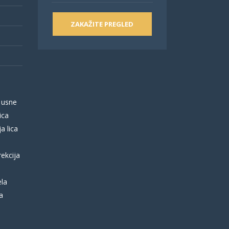
ZAKAŽITE PREGLED
 usne
ica
a lica
rekcija
ela
a