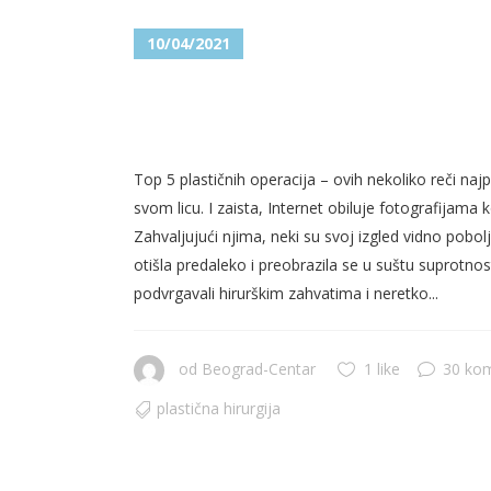
10/04/2021
TOP 5 PLASTIČNIH OPERACI
ESTETSKOG HIRURGA
Top 5 plastičnih operacija – ovih nekoliko reči najp
svom licu. I zaista, Internet obiluje fotografijama k
Zahvaljujući njima, neki su svoj izgled vidno pobol
otišla predaleko i preobrazila se u suštu suprotno
podvrgavali hirurškim zahvatima i neretko...
od
Beograd-Centar
1 like
30 ko
plastična hirurgija