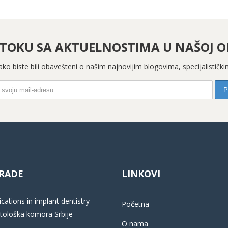
 TOKU SA AKTUELNOSTIMA U NAŠOJ OR
 kako biste bili obavešteni o našim najnovijim blogovima, specijalistič
RADE
LINKOVI
cations in implant dentistry
Početna
ološka komora Srbije
O nama