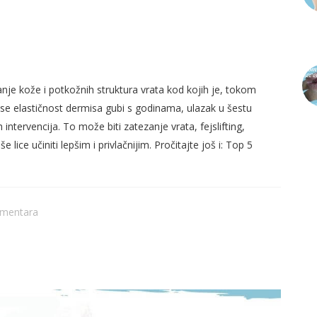
 U PRAVIM GODINAMA ZA OVU
zanje kože i potkožnih struktura vrata kod kojih je, tokom
se elastičnost dermisa gubi s godinama, ulazak u šestu
 intervencija. To može biti zatezanje vrata, fejslifting,
e lice učiniti lepšim i privlačnijim. Pročitajte još i: Top 5
PR
PR
omentara