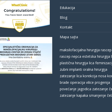
Edukacija
Blog
Kontakt
Mapa sajta
maksilofacijalna hirurgija
rascep
rascep nepca
estetska hirurgija l
plastična hirurgija lica
feminizacij
zubni implanti
oralna hirurgija
zatezanje lica
korekcija nosa
ko
brade
operacija vilice
progenija
povećanje jagodica
zatezanje č
zatezanje kapaka
smanjenje čel