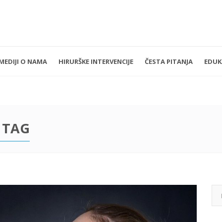
MEDIJI O NAMA
HIRURŠKE INTERVENCIJE
ČESTA PITANJA
EDUK
k - Petak 11:00 - 19:00
+381 11 3610 651
nedelja: Zatvoreno
implantdentalvideo@gmail.com
 TAG