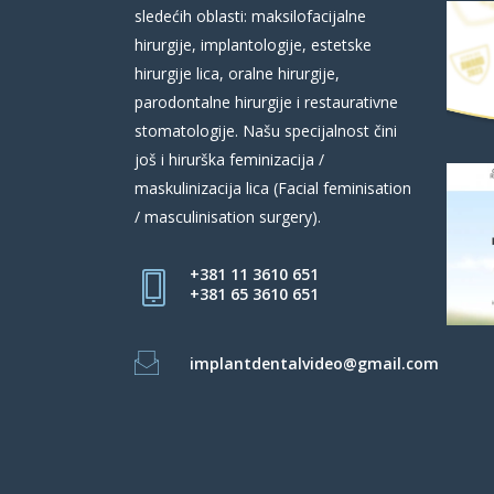
sledećih oblasti: maksilofacijalne
hirurgije, implantologije, estetske
hirurgije lica, oralne hirurgije,
parodontalne hirurgije i restaurativne
stomatologije. Našu specijalnost čini
još i hirurška feminizacija /
maskulinizacija lica (Facial feminisation
/ masculinisation surgery).
+381 11 3610 651
+381 65 3610 651
implantdentalvideo@gmail.com