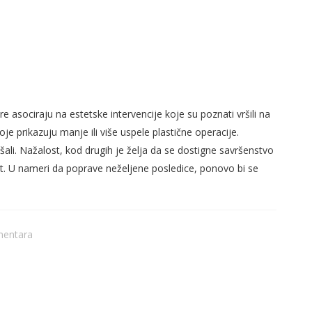
JA IZ UGLA MAKSILOFACIJALNOG I
re asociraju na estetske intervencije koje su poznati vršili na
oje prikazuju manje ili više uspele plastične operacije.
jšali. Nažalost, kod drugih je želja da se dostigne savršenstvo
st. U nameri da poprave neželjene posledice, ponovo bi se
mentara