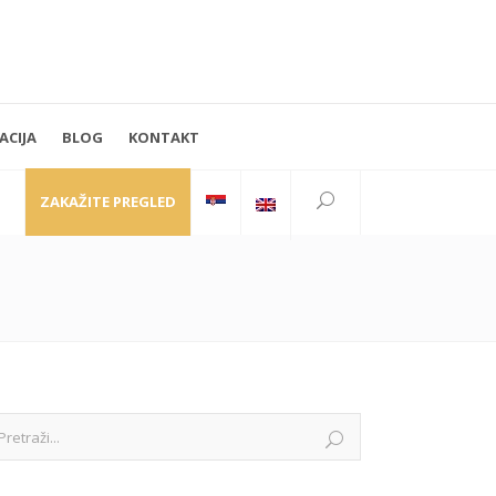
ACIJA
BLOG
KONTAKT
PRATITE NAS
Kraljice Natalije 35
11000 Beograd
ZAKAŽITE PREGLED