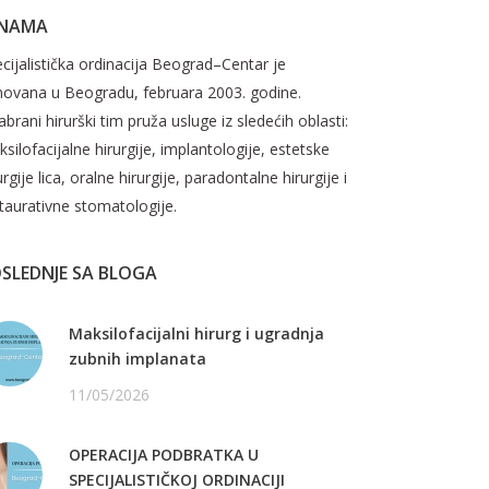
 NAMA
cijalistička ordinacija Beograd–Centar je
novana u Beogradu, februara 2003. godine.
brani hirurški tim pruža usluge iz sledećih oblasti:
silofacijalne hirurgije, implantologije, estetske
urgije lica, oralne hirurgije, paradontalne hirurgije i
taurativne stomatologije.
SLEDNJE SA BLOGA
Maksilofacijalni hirurg i ugradnja
zubnih implanata
11/05/2026
OPERACIJA PODBRATKA U
SPECIJALISTIČKOJ ORDINACIJI