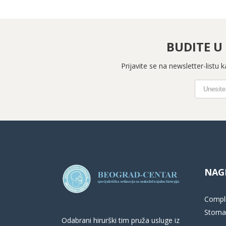
BUDITE U
Prijavite se na newsletter-listu
NAG
Compli
Stomat
Odabrani hirurški tim pruža usluge iz