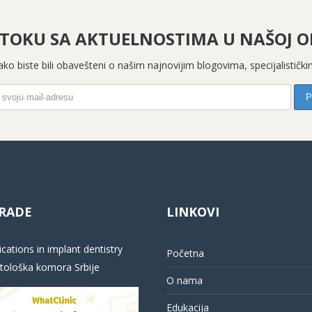
 TOKU SA AKTUELNOSTIMA U NAŠOJ OR
 kako biste bili obavešteni o našim najnovijim blogovima, specijalistič
RADE
LINKOVI
cations in implant dentistry
Početna
ološka komora Srbije
O nama
Edukacija