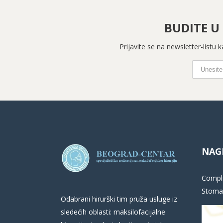
BUDITE U
Prijavite se na newsletter-listu
NAG
Compli
Stomat
Odabrani hirurški tim pruža usluge iz
sledećih oblasti: maksilofacijalne