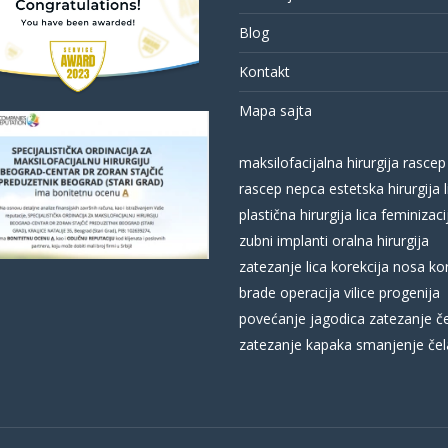
Blog
Kontakt
Mapa sajta
maksilofacijalna hirurgija
rascep
rascep nepca
estetska hirurgija l
plastična hirurgija lica
feminizacij
zubni implanti
oralna hirurgija
zatezanje lica
korekcija nosa
ko
brade
operacija vilice
progenija
povećanje jagodica
zatezanje č
zatezanje kapaka
smanjenje čel