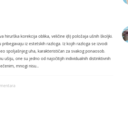
STIKOM DO UŠNIH ŠKOLJKI KAKVE
rurška korekcija oblika, veličine i(li) položaja ušnih školjki.
 pribegavaju iz estetskih razloga. Iz kojih razloga se izvodi
i deo spoljašnjeg uha, karakterističan za svakog ponaosob.
 ušiju, one su jedno od najočitijih individualnih distinktivnih
tečenim, mnogi nisu...
PR
PR
omentara