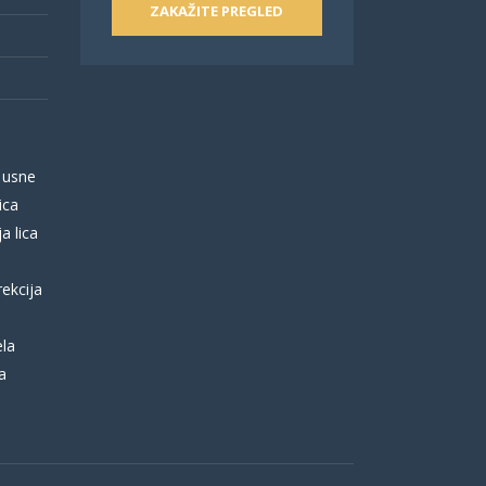
ZAKAŽITE PREGLED
 usne
ica
a lica
rekcija
ela
a