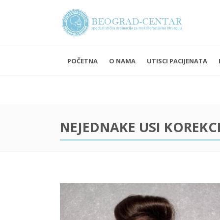
POČETNA
O NAMA
UTISCI PACIJENATA
Ponedelja
Subota i 
NEJEDNAKE USI KOREKC