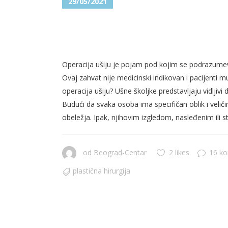
29/05/2021
OPERACIJA UŠIJU – OTOPLA
STE ODUVEK ŽELELI!
Operacija ušiju je pojam pod kojim se podrazumeva hi
Ovaj zahvat nije medicinski indikovan i pacijenti mu
operacija ušiju? Ušne školjke predstavljaju vidljiv
Budući da svaka osoba ima specifičan oblik i veličinu
obeležja. Ipak, njihovim izgledom, nasleđenim ili s
od
Beograd-Centar
2 likes
16 k
plastična hirurgija