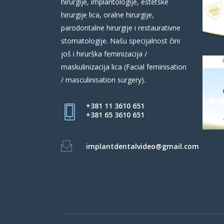
hirurgije, implantologije, estetske
hirurgije lica, oralne hirurgije,
parodontalne hirurgije i restaurativne
stomatologije. Našu specijalnost čini
još i hirurška feminizacija /
maskulinizacija lica (Facial feminisation
/ masculinisation surgery).
+381 11 3610 651
+381 65 3610 651
implantdentalvideo@gmail.com