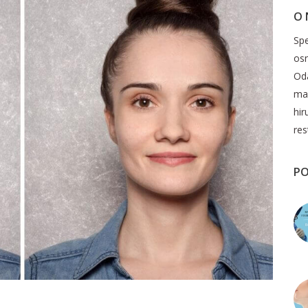
O
Spe
os
Oda
mak
hir
res
PO