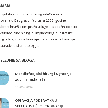
 NAMA
cijalistička ordinacija Beograd–Centar je
novana u Beogradu, februara 2003. godine.
brani hirurški tim pruža usluge iz sledećih oblasti:
silofacijalne hirurgije, implantologije, estetske
urgije lica, oralne hirurgije, paradontalne hirurgije i
taurativne stomatologije.
SLEDNJE SA BLOGA
Maksilofacijalni hirurg i ugradnja
zubnih implanata
11/05/2026
OPERACIJA PODBRATKA U
SPECIJALISTIČKOJ ORDINACIJI