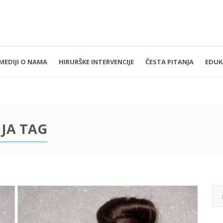
MEDIJI O NAMA
HIRURŠKE INTERVENCIJE
ČESTA PITANJA
EDUK
k - Petak 11:00 - 19:00
+381 11 3610 651
nedelja: Zatvoreno
implantdentalvideo@gmail.com
IJA TAG