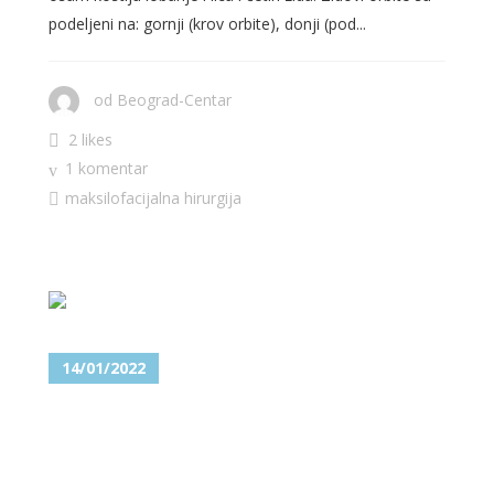
podeljeni na: gornji (krov orbite), donji (pod...
od
Beograd-Centar
2 likes
1 komentar
maksilofacijalna hirurgija
14/01/2022
PRELOM JAGODIČNE KOSTI –
KOME SE TREBA OBRATITI?