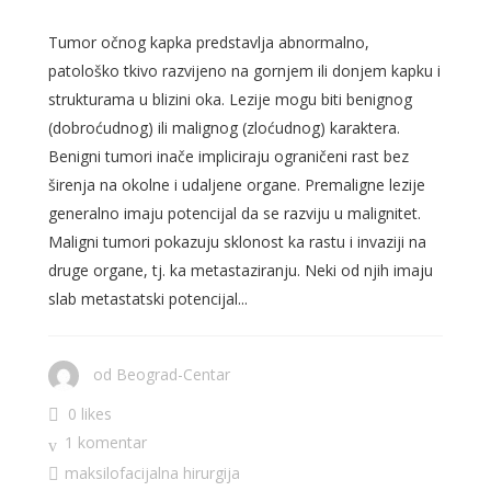
Tumor očnog kapka predstavlja abnormalno,
patološko tkivo razvijeno na gornjem ili donjem kapku i
strukturama u blizini oka. Lezije mogu biti benignog
(dobroćudnog) ili malignog (zloćudnog) karaktera.
Benigni tumori inače impliciraju ograničeni rast bez
širenja na okolne i udaljene organe. Premaligne lezije
generalno imaju potencijal da se razviju u malignitet.
Maligni tumori pokazuju sklonost ka rastu i invaziji na
druge organe, tj. ka metastaziranju. Neki od njih imaju
slab metastatski potencijal...
od
Beograd-Centar
0 likes
1 komentar
maksilofacijalna hirurgija