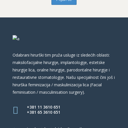
Odabrani hirurški tim pruža usluge iz sledećih oblasti:
maksilofacijalne hirurgije, implantologije, estetske
hirurgije lica, oralne hirurgije, parodontalne hirurgije i
restaurativne stomatologije. Našu specijalnost čini još i
hirurška feminizacija / maskulinizacija lica (Facial
feminisation / masculinisation surgery).
+381 11 3610 651
+381 65 3610 651