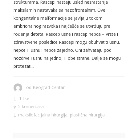
strukturama. Rascepi nastaju usled nesrastanja
maksilarnih nastavaka sa nazofrontalnim. Ove
kongenitalne malformacije se javljaju tokom
embrionalnog razvitka i najčešće se utvrđuju pre
rođenja deteta. Rascep usne i rascep nepca – Vrste i
zdravstvene posledice Rascepi mogu obuhvatiti usnu,
nepce ili usnu i nepce zajedno. Oni zahvataju pod
nozdrve i usnu na jednoj ili obe strane. Dalje se mogu
protezati...
od
Beograd-Centar
1 like
5 komentara
maksilofacijalna hirurgija
,
plastična hirurgija