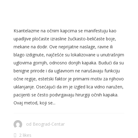
KSANTELAZME SA OČNIH
KAPAKA?
Ksantelazme na očnim kapcima se manifestuju kao
upadljive pločaste izrasline žućkasto-beličaste boje,
mekane na dodir. Ove neprijatne naslage, ravne ili
blago izdignute, najčešće su lokalizovane u unutrašnjim
uglovima gornjih, odnosno donjih kapaka. Budući da su
benigne prirode i da uglavnom ne narušavaju funkciju
očne regije, estetski faktor je primarni motiv za njihovo
uklanjanje. Osećajući da im je izgled lica vidno naružen,
pacijenti se često podvrgavaju hirurgiji očnih kapaka.
Ovaj metod, koji se...
od
Beograd-Centar
2 likes