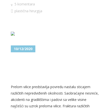
5 komentara
plastična hirurgija
10/12/2020
DA LI SE PRELOM VILICE MOŽE
LEČITI U AMBULANTNIM
USLOVIMA?
Prelom vilice predstavlja povredu nastalu sticajem
različitih nepredviđenih okolnosti. Saobraćajne nesreće,
akcidenti na gradilištima i padovi sa velike visine
najčešći su uzrok preloma vilice. Fraktura različitih