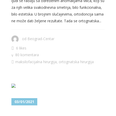
ljudi se rađaju sa određenim anomalijama vilica, koji su
za njih velika svakodnevna smetnja, bilo funkcionalna,
bilo estetska. U brojnim slučajevima, ortodoncija sama
ne može dati željene rezultate. Tada se ortognatska...
od
Beograd-Centar
6 likes
80 komentara
maksilofacijalna hirurgija
,
ortognatska hirurgija
03/01/2021
NA KOJI NAČIN SE UKLANJAJU