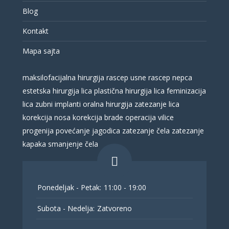
Blog
Kontakt
Mapa sajta
maksilofacijalna hirurgija
rascep usne
rascep nepca
estetska hirurgija lica
plastična hirurgija lica
feminizacija
lica
zubni implanti
oralna hirurgija
zatezanje lica
korekcija nosa
korekcija brade
operacija vilice
progenija
povećanje jagodica
zatezanje čela
zatezanje
kapaka
smanjenje čela
Ponedeljak - Petak:
11:00 - 19:00
Subota - Nedelja:
Zatvoreno