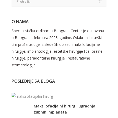
O NAMA
Specijalistička ordinacija Beograd–Centar je osnovana
u Beogradu, februara 2003. godine. Odabrani hirurški
tim pruža usluge iz sledećih oblasti: maksilofacijalne
hirurgije, implantologije, estetske hirurgije lica, oralne
hirurgije, paradontalne hirurgije i restaurativne
stomatologije.
POSLEDNJE SA BLOGA
Maksilofacijalni hirurg i ugradnja
zubnih implanata