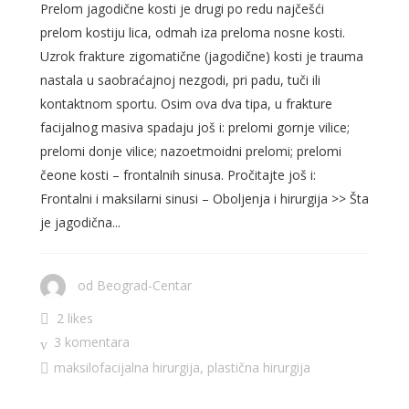
Prelom jagodične kosti je drugi po redu najčešći
prelom kostiju lica, odmah iza preloma nosne kosti.
Uzrok frakture zigomatične (jagodične) kosti je trauma
nastala u saobraćajnoj nezgodi, pri padu, tuči ili
kontaktnom sportu. Osim ova dva tipa, u frakture
facijalnog masiva spadaju još i: prelomi gornje vilice;
prelomi donje vilice; nazoetmoidni prelomi; prelomi
čeone kosti – frontalnih sinusa. Pročitajte još i:
Frontalni i maksilarni sinusi – Oboljenja i hirurgija >> Šta
je jagodična...
od
Beograd-Centar
2 likes
3 komentara
maksilofacijalna hirurgija
,
plastična hirurgija