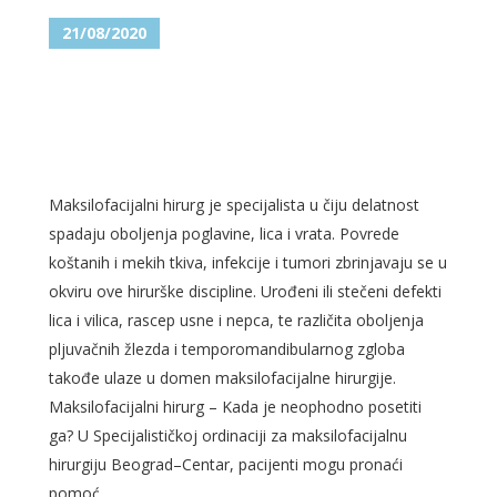
21/08/2020
MAKSILOFACIJALNI HIRURG I
ZBRINJAVANJE DEFORMACIJA
LICA I VILICA
Maksilofacijalni hirurg je specijalista u čiju delatnost
spadaju oboljenja poglavine, lica i vrata. Povrede
koštanih i mekih tkiva, infekcije i tumori zbrinjavaju se u
okviru ove hirurške discipline. Urođeni ili stečeni defekti
lica i vilica, rascep usne i nepca, te različita oboljenja
pljuvačnih žlezda i temporomandibularnog zgloba
takođe ulaze u domen maksilofacijalne hirurgije.
Maksilofacijalni hirurg – Kada je neophodno posetiti
ga? U Specijalističkoj ordinaciji za maksilofacijalnu
hirurgiju Beograd–Centar, pacijenti mogu pronaći
pomoć...