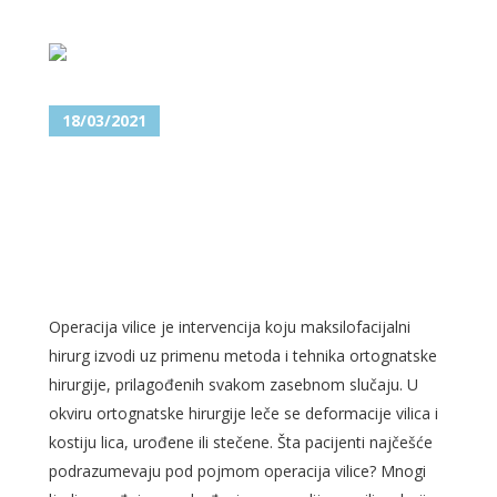
18/03/2021
SAZNAJTE DA LI OPERACIJA
VILICE SPADA U DOMEN
MAKSILOFACIJALNE
HIRURGIJE!
Operacija vilice je intervencija koju maksilofacijalni
hirurg izvodi uz primenu metoda i tehnika ortognatske
hirurgije, prilagođenih svakom zasebnom slučaju. U
okviru ortognatske hirurgije leče se deformacije vilica i
kostiju lica, urođene ili stečene. Šta pacijenti najčešće
podrazumevaju pod pojmom operacija vilice? Mnogi