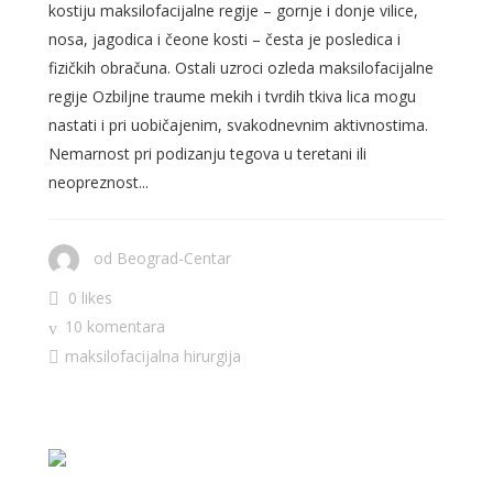
kostiju maksilofacijalne regije – gornje i donje vilice,
nosa, jagodica i čeone kosti – česta je posledica i
fizičkih obračuna. Ostali uzroci ozleda maksilofacijalne
regije Ozbiljne traume mekih i tvrdih tkiva lica mogu
nastati i pri uobičajenim, svakodnevnim aktivnostima.
Nemarnost pri podizanju tegova u teretani ili
neopreznost...
od
Beograd-Centar
0 likes
10 komentara
maksilofacijalna hirurgija