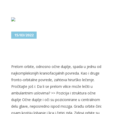
15/03/2022
PRELOM ORBITE (OČNE
DUPLJE)
Prelom orbite, odnosno očne duplje, spada u jednu od
najkompleksnijih kraniofacijalnih povreda. Kao i druge
fronto-orbitalne povrede, zahteva hirurško lečenje.
Pročitajte još i: Da li se prelom vilice može lečiti u
ambulantnim uslovima? >> Pozicija i struktura očne
duplje Očne duplje i oči su pozicionirane u centralnom
delu glave, neposredno ispod mozga. Građu orbite čini:
osam kostiju lobanje i lica i četiri zida. Zidovi orbite su