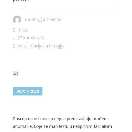
od
Beograd-Centar
1 like
27 komentara
maksilofacijalna hirurgija
30/04/2020
RASCEP USNE I RASCEP NEPCA
Rascep usne i rascep nepca predstavljaju urođene
anomalije, koje se manifestuju netipičnim facijalnim