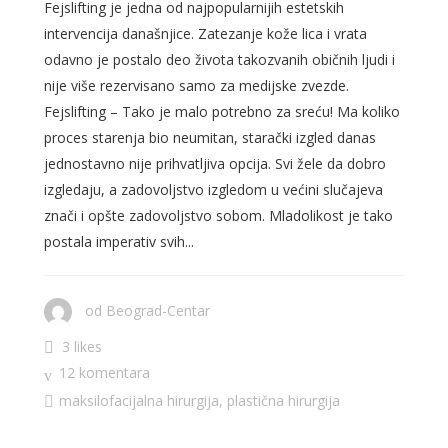
Fejslifting je jedna od najpopularnijih estetskih
intervencija današnjice. Zatezanje kože lica i vrata
odavno je postalo deo života takozvanih običnih ljudi i
nije više rezervisano samo za medijske zvezde.
Fejslifting – Tako je malo potrebno za sreću! Ma koliko
proces starenja bio neumitan, starački izgled danas
jednostavno nije prihvatljiva opcija. Svi žele da dobro
izgledaju, a zadovoljstvo izgledom u većini slučajeva
znači i opšte zadovoljstvo sobom. Mladolikost je tako
postala imperativ svih...
od
Beograd-Centar
3 likes
12 komentara
maksilofacijalna hirurgija
,
plastična hirurgija