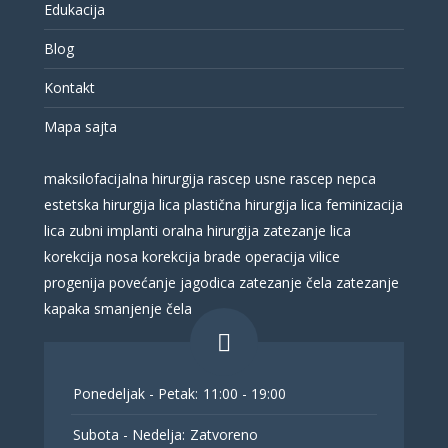
Edukacija
Blog
Kontakt
Mapa sajta
maksilofacijalna hirurgija
rascep usne
rascep nepca
estetska hirurgija lica
plastična hirurgija lica
feminizacija
lica
zubni implanti
oralna hirurgija
zatezanje lica
korekcija nosa
korekcija brade
operacija vilice
progenija
povećanje jagodica
zatezanje čela
zatezanje
kapaka
smanjenje čela
Ponedeljak - Petak:
11:00 - 19:00
Subota - Nedelja:
Zatvoreno