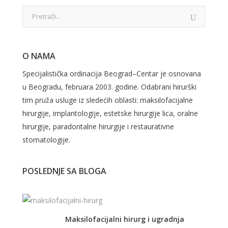
O NAMA
Specijalistička ordinacija Beograd–Centar je osnovana
u Beogradu, februara 2003. godine. Odabrani hirurški
tim pruža usluge iz sledećih oblasti: maksilofacijalne
hirurgije, implantologije, estetske hirurgije lica, oralne
hirurgije, paradontalne hirurgije i restaurativne
stomatologije.
POSLEDNJE SA BLOGA
Maksilofacijalni hirurg i ugradnja