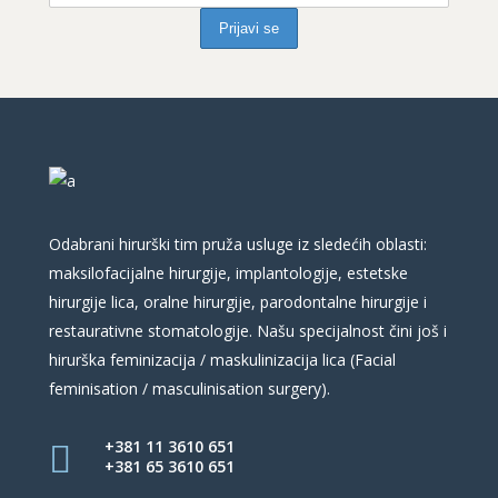
Odabrani hirurški tim pruža usluge iz sledećih oblasti:
maksilofacijalne hirurgije, implantologije, estetske
hirurgije lica, oralne hirurgije, parodontalne hirurgije i
restaurativne stomatologije. Našu specijalnost čini još i
hirurška feminizacija / maskulinizacija lica (Facial
feminisation / masculinisation surgery).
+381 11 3610 651
+381 65 3610 651