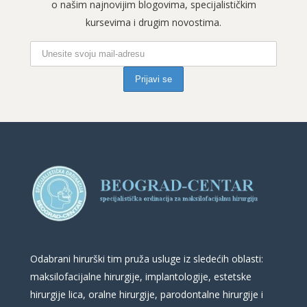
o našim najnovijim blogovima, specijalističkim
kursevima i drugim novostima.
Odabrani hirurški tim pruža usluge iz sledećih oblasti:
maksilofacijalne hirurgije, implantologije, estetske
hirurgije lica, oralne hirurgije, parodontalne hirurgije i