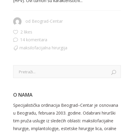
(HPV). Ovi tumori su karakteristični...
od
Beograd-Centar
2 likes
14 komentara
maksilofacijalna hirurgija
O NAMA
Specijalistička ordinacija Beograd–Centar je osnovana
u Beogradu, februara 2003. godine. Odabrani hirurški
tim pruža usluge iz sledećih oblasti: maksilofacijalne
hirurgije, implantologije, estetske hirurgije lica, oralne