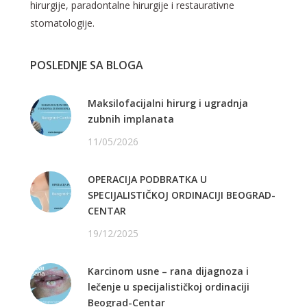
hirurgije, paradontalne hirurgije i restaurativne
stomatologije.
POSLEDNJE SA BLOGA
Maksilofacijalni hirurg i ugradnja
zubnih implanata
11/05/2026
OPERACIJA PODBRATKA U
SPECIJALISTIČKOJ ORDINACIJI BEOGRAD-
CENTAR
19/12/2025
Karcinom usne – rana dijagnoza i
lečenje u specijalističkoj ordinaciji
Beograd-Centar