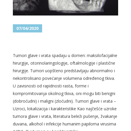
07/04/2020
TUMORI GLAVE I VRATA
Tumori glave i vrata spadaju u domen: maksilofacijalne
hirurgije, otorinolaringologije, oftalmologije i plastične
hirurgije. Tumori uopšteno predstavljaju abnormalno i
nekontrolisano povećanje volumena određenog tkiva.
U zavisnosti od rapidnosti rasta, forme i
kompromitovanja okolnog tkiva, oni mogu biti benigni
(dobroćudni) i maligni (zloćudni). Tumori glave i vrata –
Uzroci, lokalizacija i karakteristike Kao najčešće uzroke
tumora glave i vrata, literatura beleži pušenje, žvakanje
duvana, alkohol i infekcije humanim papiloma virusima