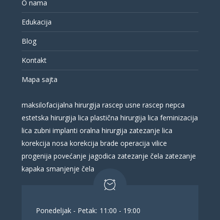
O nama
Edukacija
Blog
Kontakt
Mapa sajta
maksilofacijalna hirurgija
rascep usne
rascep nepca
estetska hirurgija lica
plastična hirurgija lica
feminizacija
lica
zubni implanti
oralna hirurgija
zatezanje lica
korekcija nosa
korekcija brade
operacija vilice
progenija
povećanje jagodica
zatezanje čela
zatezanje
kapaka
smanjenje čela
Ponedeljak - Petak:
11:00 - 19:00